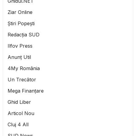
Ghidul.NET
Ziar Online
Știri Popești
Redacția SUD
Ilfov Press
Anunț Util
4My România
Un Trecător
Mega Finanțare
Ghid Liber
Articol Nou
Cluj 4 All
SUD News