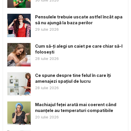
30 iulie 2026
Pensulele trebuie uscate astfel încât apa
să nu ajungă la baza perilor
29 iulie 2026
Cum să-ți alegi un caiet pe care chiar să-l
folosești
28 iulie 2026
Ce spune despre tine felul în care îți
amenajezi spațiul de lucru
28 iulie 2026
Machiajul feței arată mai coerent când
nuanțele au temperaturi compatibile
20 iulie 2026