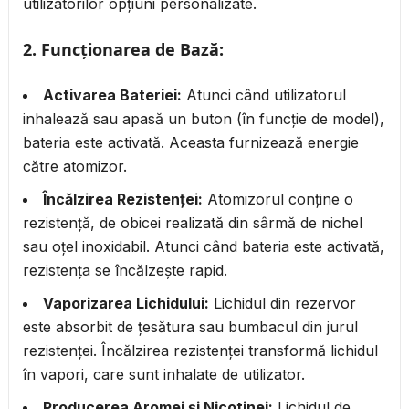
utilizatorilor opțiuni personalizate.
2.
Funcționarea de Bază:
Activarea Bateriei:
Atunci când utilizatorul
inhalează sau apasă un buton (în funcție de model),
bateria este activată. Aceasta furnizează energie
către atomizor.
Încălzirea Rezistenței:
Atomizorul conține o
rezistență, de obicei realizată din sârmă de nichel
sau oțel inoxidabil. Atunci când bateria este activată,
rezistența se încălzește rapid.
Vaporizarea Lichidului:
Lichidul din rezervor
este absorbit de țesătura sau bumbacul din jurul
rezistenței. Încălzirea rezistenței transformă lichidul
în vapori, care sunt inhalate de utilizator.
Producerea Aromei și Nicotinei:
Lichidul de