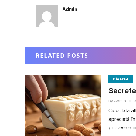
Admin
RELATED POSTS
Diverse
Secretel
By
Admin
•
3
Ciocolata al
apreciată în
procesele im