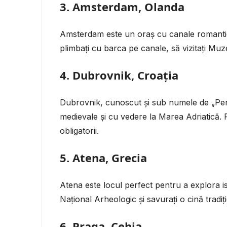
3. Amsterdam, Olanda
Amsterdam este un oraș cu canale romantice 
plimbați cu barca pe canale, să vizitați Muz
4. Dubrovnik, Croația
Dubrovnik, cunoscut și sub numele de „Perla
medievale și cu vedere la Marea Adriatică. Pl
obligatorii.
5. Atena, Grecia
Atena este locul perfect pentru a explora is
Național Arheologic și savurați o cină tradi
6. Praga, Cehia