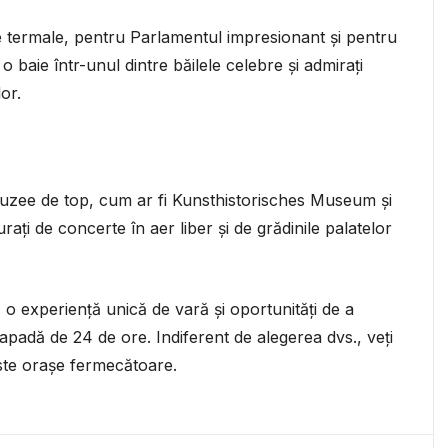
 termale, pentru Parlamentul impresionant și pentru
 baie într-unul dintre băilele celebre și admirați
or.
 muzee de top, cum ar fi Kunsthistorisches Museum și
ați de concerte în aer liber și de grădinile palatelor
o experiență unică de vară și oportunități de a
apadă de 24 de ore. Indiferent de alegerea dvs., veți
te orașe fermecătoare.