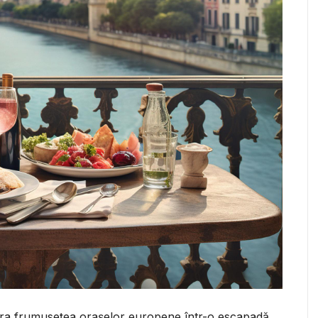
ora frumusețea orașelor europene într-o escapadă