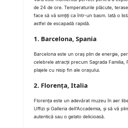
de 24 de ore. Temperaturile plăcute, terasel
face să vă simțiți ca într-un basm. Iată o l
astfel de escapadă rapidă.
1. Barcelona, Spania
Barcelona este un oraș plin de energie, per
celebrele atracții precum Sagrada Familia, 
plajele cu nisip fin ale orașului.
2. Florența, Italia
Florența este un adevărat muzeu în aer liber
Uffizi și Galleria dell’Accademia, și să vă pli
autentică sau o gelato delicioasă.