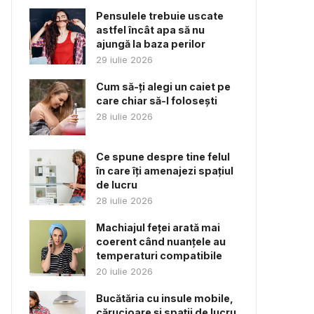
Pensulele trebuie uscate
astfel încât apa să nu
ajungă la baza perilor
29 iulie 2026
Cum să-ți alegi un caiet pe
care chiar să-l folosești
28 iulie 2026
Ce spune despre tine felul
în care îți amenajezi spațiul
de lucru
28 iulie 2026
Machiajul feței arată mai
coerent când nuanțele au
temperaturi compatibile
20 iulie 2026
Bucătăria cu insule mobile,
cărucioare și spații de lucru