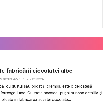
e fabricării ciocolatei albe
0 aprilie 2024
•
0 Comment
bă, cu gustul său bogat și cremos, este o delicatesă
 întreaga lume. Cu toate acestea, puțini cunosc detaliile și
plicate în fabricarea acestei ciocolate...