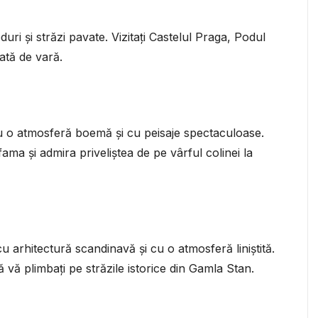
ri și străzi pavate. Vizitați Castelul Praga, Podul
ată de vară.
cu o atmosferă boemă și cu peisaje spectaculoase.
fama și admira priveliștea de pe vârful colinei la
u arhitectură scandinavă și cu o atmosferă liniștită.
ă vă plimbați pe străzile istorice din Gamla Stan.