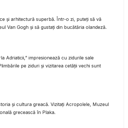
și arhitectură superbă. Într-o zi, puteți să vă
eul Van Gogh și să gustați din bucătăria olandeză.
 Adriaticii,” impresionează cu zidurile sale
imbările pe ziduri și vizitarea cetății vechi sunt
toria și cultura greacă. Vizitați Acropolele, Muzeul
țională grecească în Plaka.