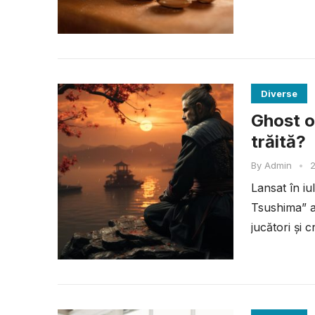
Diverse
Ghost o
trăită?
By
Admin
•
2
Lansat în i
Tsushima” a
jucători și c