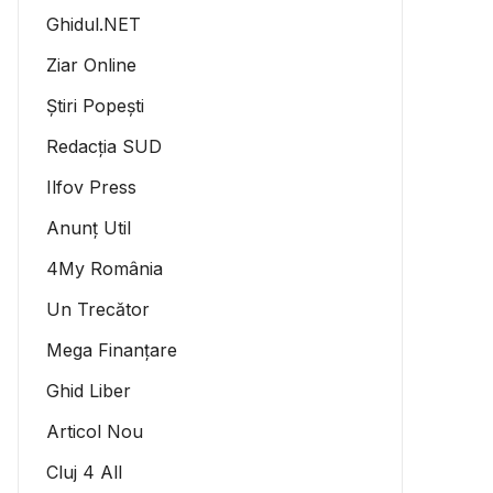
Ghidul.NET
Ziar Online
Știri Popești
Redacția SUD
Ilfov Press
Anunț Util
4My România
Un Trecător
Mega Finanțare
Ghid Liber
Articol Nou
Cluj 4 All