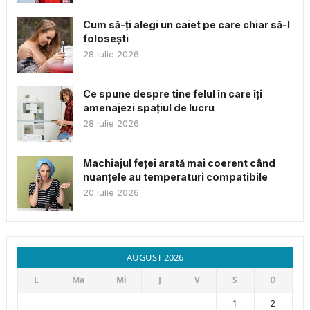
Cum să-ți alegi un caiet pe care chiar să-l
folosești
28 iulie 2026
Ce spune despre tine felul în care îți
amenajezi spațiul de lucru
28 iulie 2026
Machiajul feței arată mai coerent când
nuanțele au temperaturi compatibile
20 iulie 2026
AUGUST 2026
L
Ma
Mi
J
V
S
D
1
2