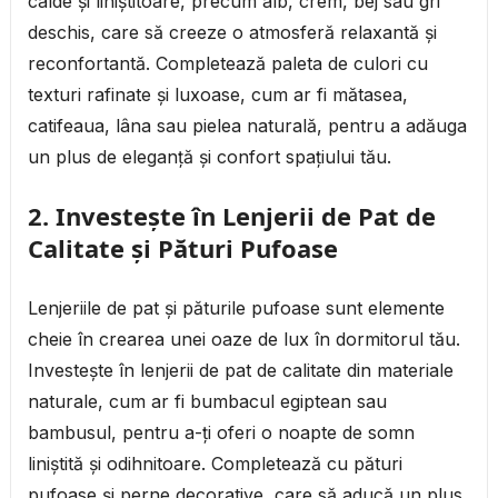
calde și liniștitoare, precum alb, crem, bej sau gri
deschis, care să creeze o atmosferă relaxantă și
reconfortantă. Completează paleta de culori cu
texturi rafinate și luxoase, cum ar fi mătasea,
catifeaua, lâna sau pielea naturală, pentru a adăuga
un plus de eleganță și confort spațiului tău.
2.
Investește în Lenjerii de Pat de
Calitate și Pături Pufoase
Lenjeriile de pat și păturile pufoase sunt elemente
cheie în crearea unei oaze de lux în dormitorul tău.
Investește în lenjerii de pat de calitate din materiale
naturale, cum ar fi bumbacul egiptean sau
bambusul, pentru a-ți oferi o noapte de somn
liniștită și odihnitoare. Completează cu pături
pufoase și perne decorative, care să aducă un plus