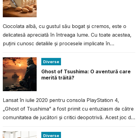
Ciocolata albă, cu gustul său bogat și cremos, este o
delicatesă apreciată în întreaga lume. Cu toate acestea,
puțini cunosc detaliile și procesele implicate în
fabricarea acestei ciocolate...
Diverse
Ghost of Tsushima: O aventură care
merită trăită?
Lansat în iulie 2020 pentru consola PlayStation 4,
„Ghost of Tsushima” a fost primit cu entuziasm de către
comunitatea de jucători și critici deopotrivă. Acest joc de
acțiune...
Diverse