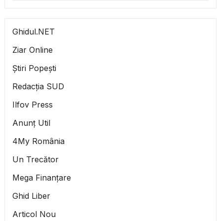
Ghidul.NET
Ziar Online
Știri Popești
Redacția SUD
Ilfov Press
Anunț Util
4My România
Un Trecător
Mega Finanțare
Ghid Liber
Articol Nou