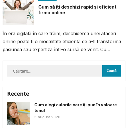
Cum să îți deschizi rapid și eficient
firma online
În era digitală în care trăim, deschiderea unei afaceri
online poate fi o modalitate eficientă de a-ți transforma
pasiunea sau expertiza într-o sursă de venit. Cu
resursele și...
Caută
după:
Recente
Cum alegi culorile care îți pun în valoare
tenul
5 august 2026