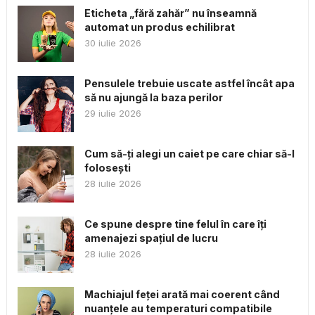
Eticheta „fără zahăr” nu înseamnă
automat un produs echilibrat
30 iulie 2026
Pensulele trebuie uscate astfel încât apa
să nu ajungă la baza perilor
29 iulie 2026
Cum să-ți alegi un caiet pe care chiar să-l
folosești
28 iulie 2026
Ce spune despre tine felul în care îți
amenajezi spațiul de lucru
28 iulie 2026
Machiajul feței arată mai coerent când
nuanțele au temperaturi compatibile