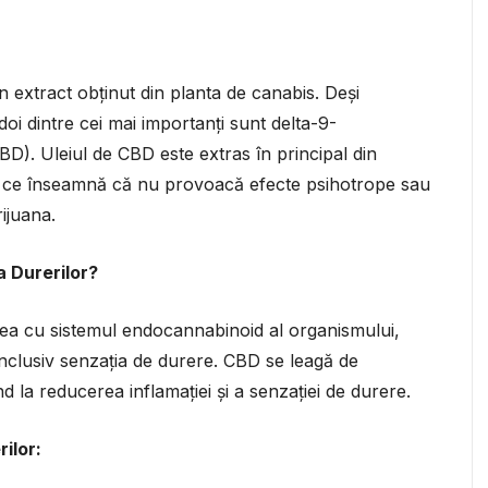
n extract obținut din planta de canabis. Deși
oi dintre cei mai importanți sunt delta-9-
BD). Uleiul de CBD este extras în principal din
a ce înseamnă că nu provoacă efecte psihotrope sau
ijuana.
 Durerilor?
nea cu sistemul endocannabinoid al organismului,
 inclusiv senzația de durere. CBD se leagă de
d la reducerea inflamației și a senzației de durere.
ilor: