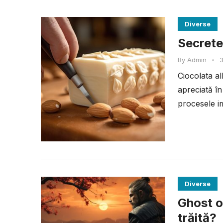
Diverse
Secretel
By
Admin
•
3
Ciocolata al
apreciată în
procesele im
Diverse
Ghost o
trăită?