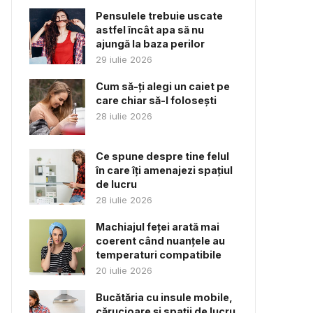
Pensulele trebuie uscate
astfel încât apa să nu
ajungă la baza perilor
29 iulie 2026
Cum să-ți alegi un caiet pe
care chiar să-l folosești
28 iulie 2026
Ce spune despre tine felul
în care îți amenajezi spațiul
de lucru
28 iulie 2026
Machiajul feței arată mai
coerent când nuanțele au
temperaturi compatibile
20 iulie 2026
Bucătăria cu insule mobile,
cărucioare și spații de lucru