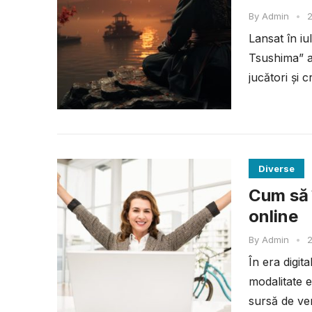
By
Admin
•
2
Lansat în i
Tsushima” a
jucători și c
Diverse
Cum să î
online
By
Admin
•
2
În era digit
modalitate e
sursă de ven