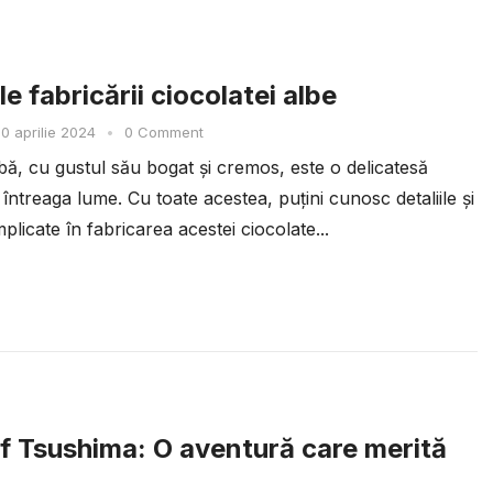
e fabricării ciocolatei albe
0 aprilie 2024
•
0 Comment
bă, cu gustul său bogat și cremos, este o delicatesă
 întreaga lume. Cu toate acestea, puțini cunosc detaliile și
plicate în fabricarea acestei ciocolate...
f Tsushima: O aventură care merită