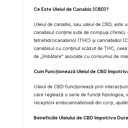
Ce Este Uleiul de Canabis (CBD)?
Uleiul de canabis, sau uleiul de CBD, este u
canabisul conține sute de compuși chimici, d
tetrahidrocanabinol (THC) și cannabidiol (C
canabisul cu conținut scăzut de THC, cee
de „îmbătare” asociate cu consumul de mar
Cum Funcționează Uleiul de CBD împotriva
Uleiul de CBD funcționează prin interacțiu
care reglează o serie de funcții fiziologice,
receptorii endocannabinoidi din corp, ajutân
Beneficiile Uleiului de CBD împotriva Durer