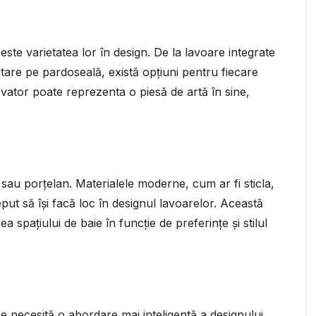
te varietatea lor în design. De la lavoare integrate
are pe pardoseală, există opțiuni pentru fiecare
ovator poate reprezenta o piesă de artă în sine,
sau porțelan. Materialele moderne, cum ar fi sticla,
ut să își facă loc în designul lavoarelor. Această
a spațiului de baie în funcție de preferințe și stilul
re necesită o abordare mai inteligentă a designului,