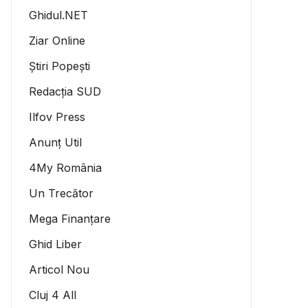
Ghidul.NET
Ziar Online
Știri Popești
Redacția SUD
Ilfov Press
Anunț Util
4My România
Un Trecător
Mega Finanțare
Ghid Liber
Articol Nou
Cluj 4 All