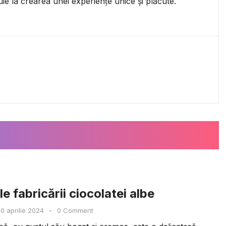
uie la crearea unei experiențe unice și plăcute.
e fabricării ciocolatei albe
0 aprilie 2024
•
0 Comment