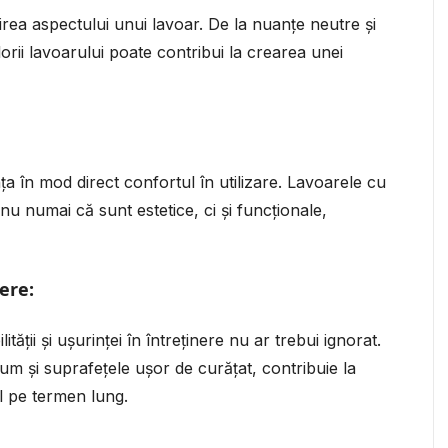
nirea aspectului unui lavoar. De la nuanțe neutre și
lorii lavoarului poate contribui la crearea unei
a în mod direct confortul în utilizare. Lavoarele cu
 numai că sunt estetice, ci și funcționale,
ere:
tății și ușurinței în întreținere nu ar trebui ignorat.
cum și suprafețele ușor de curățat, contribuie la
l pe termen lung.