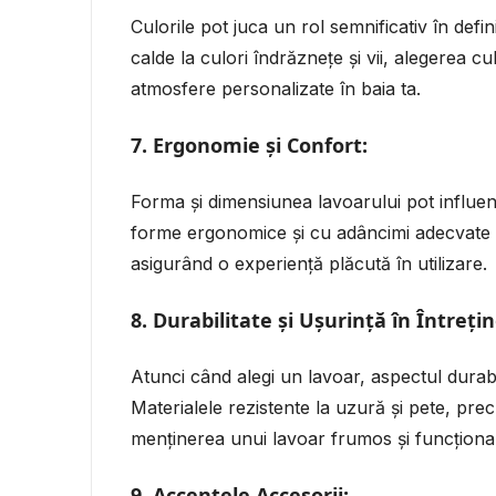
Culorile pot juca un rol semnificativ în defi
calde la culori îndrăznețe și vii, alegerea cu
atmosfere personalizate în baia ta.
7.
Ergonomie și Confort:
Forma și dimensiunea lavoarului pot influenț
forme ergonomice și cu adâncimi adecvate nu
asigurând o experiență plăcută în utilizare.
8.
Durabilitate și Ușurință în Întrețin
Atunci când alegi un lavoar, aspectul durabili
Materialele rezistente la uzură și pete, pre
menținerea unui lavoar frumos și funcționa
9.
Accentele Accesorii: