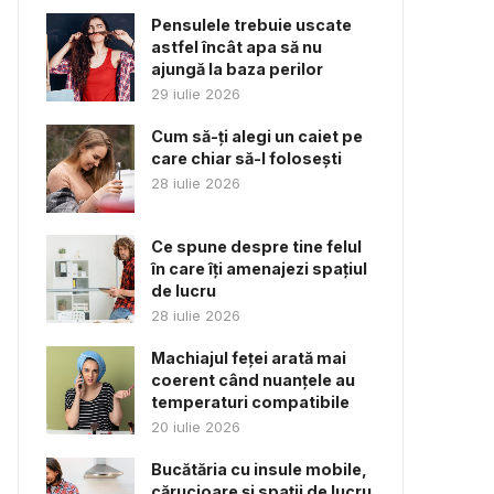
Pensulele trebuie uscate
astfel încât apa să nu
ajungă la baza perilor
29 iulie 2026
Cum să-ți alegi un caiet pe
care chiar să-l folosești
28 iulie 2026
Ce spune despre tine felul
în care îți amenajezi spațiul
de lucru
28 iulie 2026
Machiajul feței arată mai
coerent când nuanțele au
temperaturi compatibile
20 iulie 2026
Bucătăria cu insule mobile,
cărucioare și spații de lucru