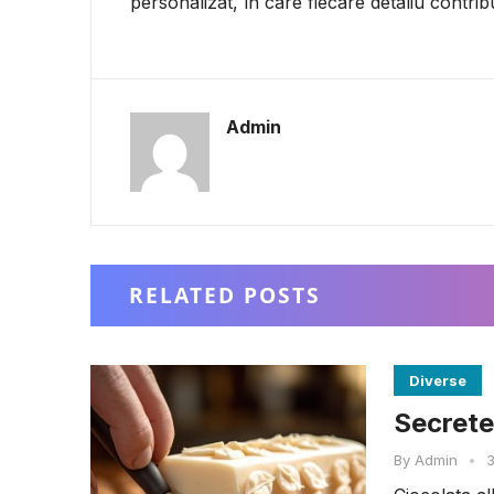
personalizat, în care fiecare detaliu contrib
Admin
RELATED POSTS
Diverse
Secretel
By
Admin
•
3