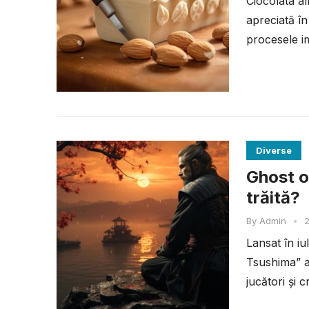
Ciocolata al
apreciată în
procesele im
Diverse
Ghost o
trăită?
By
Admin
•
2
Lansat în i
Tsushima” a
jucători și c