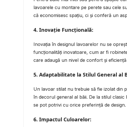
lavoarele cu montare pe perete sau cele su
că economisesc spațiu, ci și conferă un aspec
4.
Inovație Funcțională:
Inovația în designul lavoarelor nu se opreșt
funcționalități inovatoare, cum ar fi robinet
care adaugă un nivel de confort și eficiență î
5.
Adaptabilitate la Stilul General al B
Un lavoar stilat nu trebuie să fie izolat din 
în decorul general al băii. De la stilul cla
se pot potrivi cu orice preferință de design.
6.
Impactul Culoarelor: