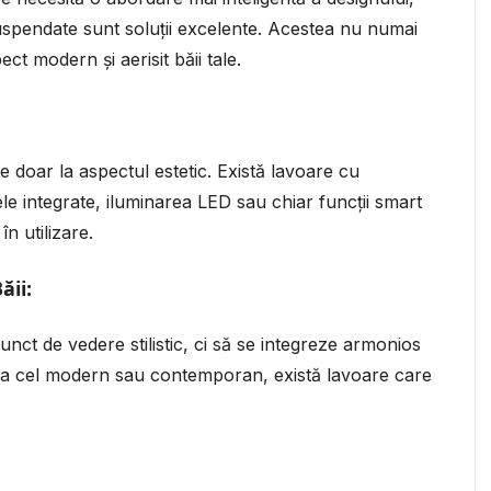
spendate sunt soluții excelente. Acestea nu numai
t modern și aerisit băii tale.
e doar la aspectul estetic. Există lavoare cu
ele integrate, iluminarea LED sau chiar funcții smart
n utilizare.
ăii:
punct de vedere stilistic, ci să se integreze armonios
sic la cel modern sau contemporan, există lavoare care