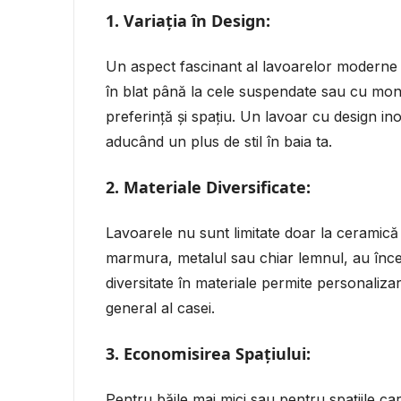
1.
Variația în Design:
Un aspect fascinant al lavoarelor moderne es
în blat până la cele suspendate sau cu mont
preferință și spațiu. Un lavoar cu design in
aducând un plus de stil în baia ta.
2.
Materiale Diversificate:
Lavoarele nu sunt limitate doar la ceramică 
marmura, metalul sau chiar lemnul, au încep
diversitate în materiale permite personalizare
general al casei.
3.
Economisirea Spațiului:
Pentru băile mai mici sau pentru spațiile ca