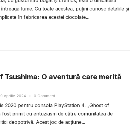
bă, cu gustul său bogat și cremos, este o delicatesă
 întreaga lume. Cu toate acestea, puțini cunosc detaliile și
plicate în fabricarea acestei ciocolate...
f Tsushima: O aventură care merită
9 aprilie 2024
•
0 Comment
ulie 2020 pentru consola PlayStation 4, „Ghost of
 fost primit cu entuziasm de către comunitatea de
ritici deopotrivă. Acest joc de acțiune...