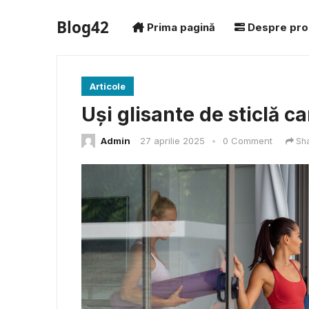
Blog42
Prima pagină
Despre pro
Articole
Uși glisante de sticlă c
Admin
27 aprilie 2025
•
0 Comment
Sh