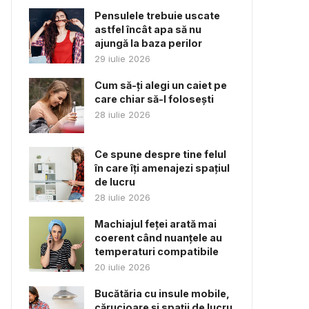
Pensulele trebuie uscate
astfel încât apa să nu
ajungă la baza perilor
29 iulie 2026
Cum să-ți alegi un caiet pe
care chiar să-l folosești
28 iulie 2026
Ce spune despre tine felul
în care îți amenajezi spațiul
de lucru
28 iulie 2026
Machiajul feței arată mai
coerent când nuanțele au
temperaturi compatibile
20 iulie 2026
Bucătăria cu insule mobile,
cărucioare și spații de lucru