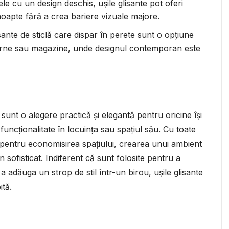
ele cu un design deschis, ușile glisante pot oferi
 noapte fără a crea bariere vizuale majore.
sante de sticlă care dispar în perete sunt o opțiune
derne sau magazine, unde designul contemporan este
e sunt o alegere practică și elegantă pentru oricine își
uncționalitate în locuința sau spațiul său. Cu toate
ă pentru economisirea spațiului, crearea unui ambient
sofisticat. Indiferent că sunt folosite pentru a
 adăuga un strop de stil într-un birou, ușile glisante
ită.