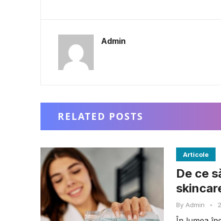
Admin
RELATED POSTS
Articole
De ce să
skincar
By
Admin
•
2
În lumea îngr