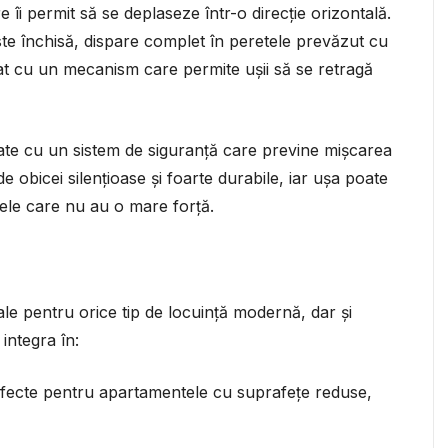
îi permit să se deplaseze într-o direcție orizontală.
te închisă, dispare complet în peretele prevăzut cu
at cu un mecanism care permite ușii să se retragă
ipate cu un sistem de siguranță care previne mișcarea
obicei silențioase și foarte durabile, iar ușa poate
nele care nu au o mare forță.
ale pentru orice tip de locuință modernă, dar și
 integra în:
rfecte pentru apartamentele cu suprafețe reduse,