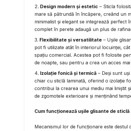
Design modern și estetic
– Sticla folosi
mare să pătrundă în încăpere, creând un me
minimalist și elegant se integrează perfect 
complet în perete adaugă un plus de rafinam
Flexibilitate și versatilitate
– Ușile glisa
pot fi utilizate atât în interiorul locuinței,
spațiu comercial. Acestea pot fi folosite pe
de noapte, sau pentru a crea un acces mai la
Izolație fonică și termică
– Deși sunt uși 
chiar cu sticlă laminată, oferind o izolație 
contribui la crearea unui mediu mai liniștit ș
de zgomotele exterioare și menținând temp
Cum funcționează ușile glisante de sticlă
Mecanismul lor de funcționare este destul de