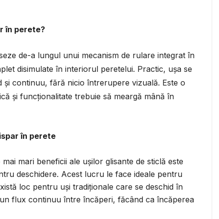
r în perete?
liseze de-a lungul unui mecanism de rulare integrat în
plet disimulate în interiorul peretelui. Practic, ușa se
 și continuu, fără nicio întrerupere vizuală. Este o
tică și funcționalitate trebuie să meargă mână în
ispar în perete
mai mari beneficii ale ușilor glisante de sticlă este
ntru deschidere. Acest lucru le face ideale pentru
stă loc pentru uși tradiționale care se deschid în
un flux continuu între încăperi, făcând ca încăperea