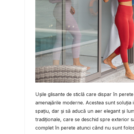
Ușile glisante de sticlă care dispar în peret
amenajările moderne. Acestea sunt soluția 
spațiu, dar și să aducă un aer elegant și lum
tradiționale, care se deschid spre exterior sa
complet în perete atunci când nu sunt folosi