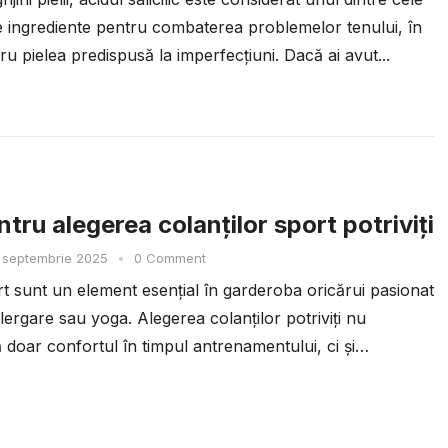
te ingrediente pentru combaterea problemelor tenului, în
ru pielea predispusă la imperfecțiuni. Dacă ai avut...
tru alegerea colanților sport potriviți
 septembrie 2025
•
0 Comment
rt sunt un element esențial în garderoba oricărui pasionat
alergare sau yoga. Alegerea colanților potriviți nu
 doar confortul în timpul antrenamentului, ci și
...