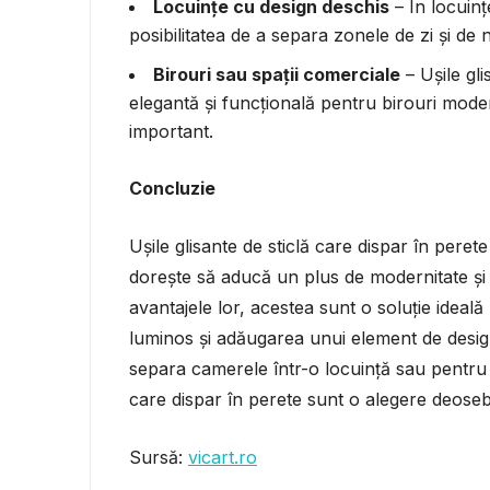
Locuințe cu design deschis
– În locuinț
posibilitatea de a separa zonele de zi și de
Birouri sau spații comerciale
– Ușile gli
elegantă și funcțională pentru birouri mo
important.
Concluzie
Ușile glisante de sticlă care dispar în peret
dorește să aducă un plus de modernitate și f
avantajele lor, acestea sunt o soluție ideal
luminos și adăugarea unui element de design 
separa camerele într-o locuință sau pentru a
care dispar în perete sunt o alegere deoseb
Sursă:
vicart.ro