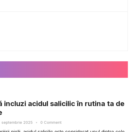
 incluzi acidul salicilic în rutina ta de
e
 septembrie 2025
•
0 Comment
ijirii pielii, acidul salicilic este considerat unul dintre cele