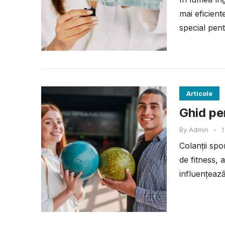
mai eficien
special pent
Articole
Ghid pen
By
Admin
•
1
Colanții spo
de fitness, 
influențează
performanța