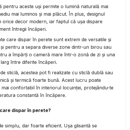
tă pentru aceste uși permite o lumină naturală mai
diu mai luminos și mai plăcut. În plus, designul
în orice decor modern, iar faptul că ușa dispare
ent întregii încăperi.
nte care dispar în perete sunt extrem de versatile și
 cât și pentru a separa diverse zone dintr-un birou sau
ntru a împărți o cameră mare într-o zonă de zi și una
rg între diferite încăperi.
de sticlă, acestea pot fi realizate cu sticlă dublă sau
fonică și termică foarte bună. Acest lucru poate
i mai confortabil în interiorul locuinței, protejându-te
eratura constantă în încăpere.
 care dispar în perete?
 simplu, dar foarte eficient. Ușa glisantă se