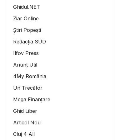
Ghidul.NET
Ziar Online
Știri Popești
Redacția SUD
Ilfov Press
Anunț Util
4My România
Un Trecător
Mega Finanțare
Ghid Liber
Articol Nou
Cluj 4 All