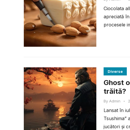
Ciocolata al
apreciată în
procesele im
Diverse
Ghost o
trăită?
By
Admin
•
2
Lansat în i
Tsushima” a
jucători și c