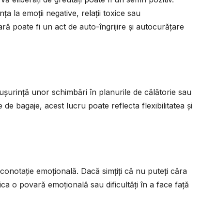
a la emoții negative, relații toxice sau
ră poate fi un act de auto-îngrijire și autocurățare
 ușurință unor schimbări în planurile de călătorie sau
e de bagaje, acest lucru poate reflecta flexibilitatea și
conotație emoțională. Dacă simțiți că nu puteți căra
ica o povară emoțională sau dificultăți în a face față