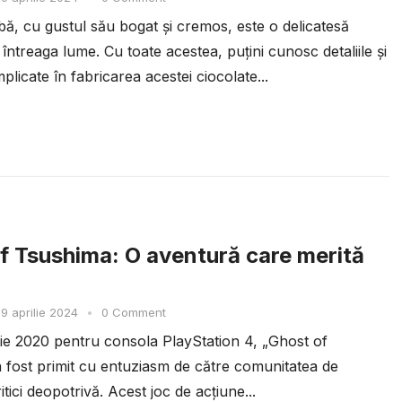
bă, cu gustul său bogat și cremos, este o delicatesă
 întreaga lume. Cu toate acestea, puțini cunosc detaliile și
plicate în fabricarea acestei ciocolate...
f Tsushima: O aventură care merită
9 aprilie 2024
•
0 Comment
ulie 2020 pentru consola PlayStation 4, „Ghost of
 fost primit cu entuziasm de către comunitatea de
ritici deopotrivă. Acest joc de acțiune...