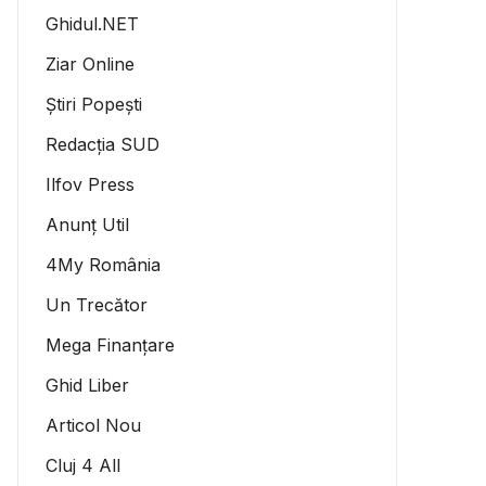
Ghidul.NET
Ziar Online
Știri Popești
Redacția SUD
Ilfov Press
Anunț Util
4My România
Un Trecător
Mega Finanțare
Ghid Liber
Articol Nou
Cluj 4 All