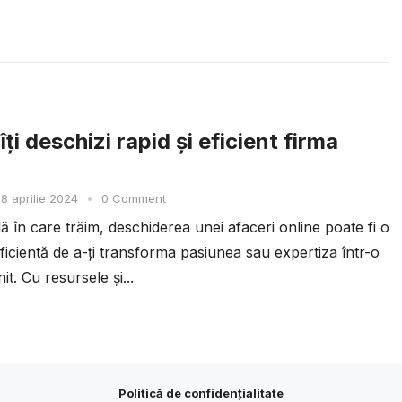
ți deschizi rapid și eficient firma
8 aprilie 2024
•
0 Comment
ală în care trăim, deschiderea unei afaceri online poate fi o
ficientă de a-ți transforma pasiunea sau expertiza într-o
it. Cu resursele și...
Politică de confidențialitate