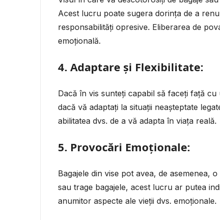
Acest lucru poate sugera dorința de a renunț
responsabilități opresive. Eliberarea de pova
emoțională.
4.
Adaptare și Flexibilitate:
Dacă în vis sunteți capabil să faceți față cu
dacă vă adaptați la situații neașteptate legat
abilitatea dvs. de a vă adapta în viața reală.
5.
Provocări Emoționale:
Bagajele din vise pot avea, de asemenea, o 
sau trage bagajele, acest lucru ar putea ind
anumitor aspecte ale vieții dvs. emoționale.