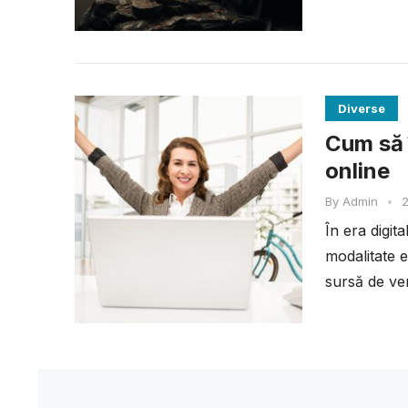
Diverse
Cum să î
online
By
Admin
•
2
În era digit
modalitate e
sursă de ven