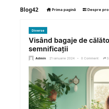
Blog42
Prima pagină
Despre pro
Diverse
Visând bagaje de călător
semnificații
Admin
21 ianuarie 2024
•
0 Comment
S