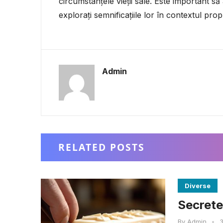
circumstanțele vieții sale. Este important să
explorați semnificațiile lor în contextul propri
Admin
RELATED POSTS
Diverse
Secretel
By
Admin
•
3