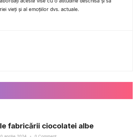
 abordați aceste vise cu o atitudine deschisă și să
ei vieți și al emoțiilor dvs. actuale.
e fabricării ciocolatei albe
0 aprilie 2024
•
0 Comment