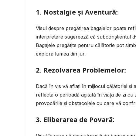
1.
Nostalgie și Aventură:
Visul despre pregătirea bagajelor poate ref
interpretare sugerează că subconștientul dvs.
Bagajele pregătite pentru călătorie pot simbo
explora lumea din jur.
2.
Rezolvarea Problemelor:
Dacă în vis vă aflați în mijlocul călătoriei 
reflecta o perioadă agitată în viața de zi cu
provocările și obstacolele cu care vă confrun
3.
Eliberarea de Povară:
Visul în care vă descotorosiți de bagaje sau 