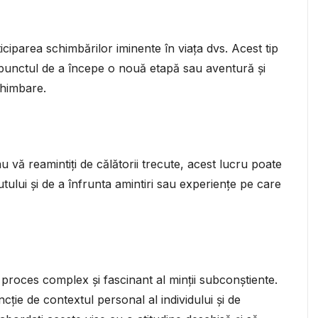
iciparea schimbărilor iminente în viața dvs. Acest tip
 punctul de a începe o nouă etapă sau aventură și
chimbare.
u vă reamintiți de călătorii trecute, acest lucru poate
tului și de a înfrunta amintiri sau experiențe pe care
 proces complex și fascinant al minții subconștiente.
cție de contextul personal al individului și de