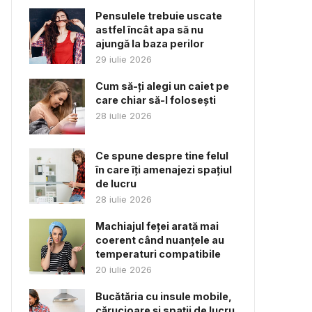
Pensulele trebuie uscate
astfel încât apa să nu
ajungă la baza perilor
29 iulie 2026
Cum să-ți alegi un caiet pe
care chiar să-l folosești
28 iulie 2026
Ce spune despre tine felul
în care îți amenajezi spațiul
de lucru
28 iulie 2026
Machiajul feței arată mai
coerent când nuanțele au
temperaturi compatibile
20 iulie 2026
Bucătăria cu insule mobile,
cărucioare și spații de lucru