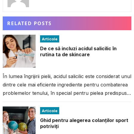
RELATED POSTS
Articole
De ce să incluzi acidul salicilic în
rutina ta de skincare
În lumea îngrijirii pielii, acidul salicilic este considerat unul
dintre cele mai eficiente ingrediente pentru combaterea
problemelor tenului, în special pentru pielea predispusă
la imperfecțiuni. Dacă ai avut...
Articole
Ghid pentru alegerea colanților sport
potriviți