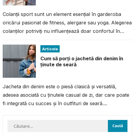
Colanții sport sunt un element esențial în garderoba
oricărui pasionat de fitness, alergare sau yoga. Alegerea
colanților potriviți nu influențează doar confortul în
timpul antrenamentului, ci și performanța...
Articole
Cum să porți o jachetă din denim în
ținute de seară
Jacheta din denim este o piesă clasică și versatilă,
adesea asociată cu ținutele casual de zi, dar care poate
fi integrată cu succes și în outfituri de seară....
Caută
după: