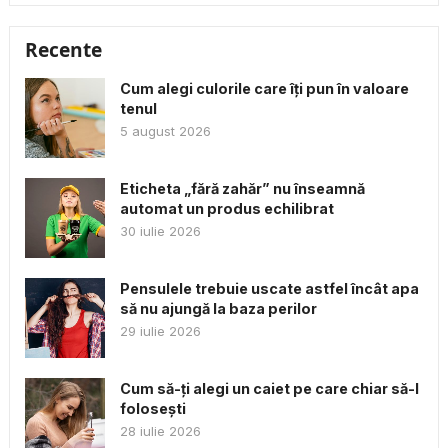
Recente
Cum alegi culorile care îți pun în valoare
tenul
5 august 2026
Eticheta „fără zahăr” nu înseamnă
automat un produs echilibrat
30 iulie 2026
Pensulele trebuie uscate astfel încât apa
să nu ajungă la baza perilor
29 iulie 2026
Cum să-ți alegi un caiet pe care chiar să-l
folosești
28 iulie 2026