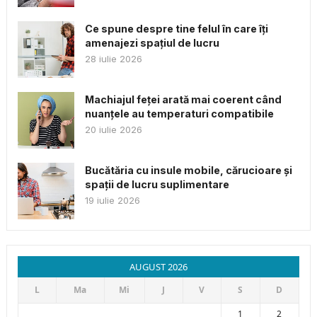
Ce spune despre tine felul în care îți
amenajezi spațiul de lucru
28 iulie 2026
Machiajul feței arată mai coerent când
nuanțele au temperaturi compatibile
20 iulie 2026
Bucătăria cu insule mobile, cărucioare și
spații de lucru suplimentare
19 iulie 2026
AUGUST 2026
L
Ma
Mi
J
V
S
D
1
2