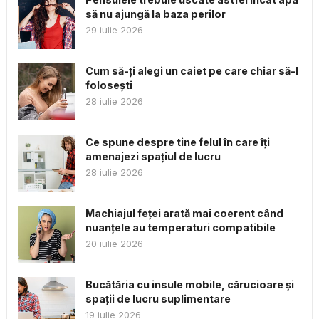
să nu ajungă la baza perilor
29 iulie 2026
Cum să-ți alegi un caiet pe care chiar să-l
folosești
28 iulie 2026
Ce spune despre tine felul în care îți
amenajezi spațiul de lucru
28 iulie 2026
Machiajul feței arată mai coerent când
nuanțele au temperaturi compatibile
20 iulie 2026
Bucătăria cu insule mobile, cărucioare și
spații de lucru suplimentare
19 iulie 2026