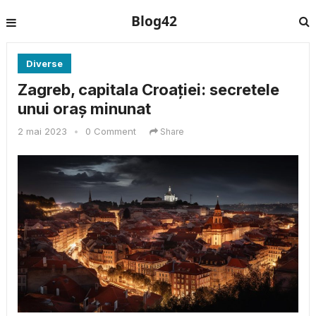
Blog42
Diverse
Zagreb, capitala Croației: secretele
unui oraș minunat
2 mai 2023
•
0 Comment
Share