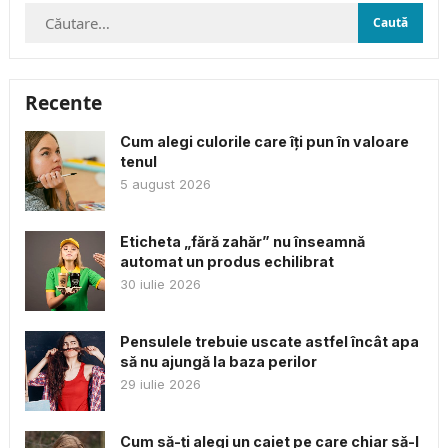
Caută
după:
Recente
Cum alegi culorile care îți pun în valoare
tenul
5 august 2026
Eticheta „fără zahăr” nu înseamnă
automat un produs echilibrat
30 iulie 2026
Pensulele trebuie uscate astfel încât apa
să nu ajungă la baza perilor
29 iulie 2026
Cum să-ți alegi un caiet pe care chiar să-l