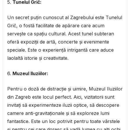
5.
Tunelul Grič:
Un secret puțin cunoscut al Zagrebului este Tunelul
Grič, o fostă facilitate de apărare care acum
servește ca spațiu cultural. Acest tunel subteran
oferă expoziții de artă, concerte și evenimente
speciale. Este o experiență intrigantă care aduce
laolaltă istorie și creativitate.
6.
Muzeul Iluziilor:
Pentru o doză de distracție și uimire, Muzeul Iluziilor
din Zagreb este locul perfect. Aici, vizitatorii sunt
invitați să experimenteze iluzii optice, să descopere
camere anti-gravitaționale și să exploreze lumi
fantastice. Este un loc potrivit pentru toate vârstele
și pentru cei care doresc să vadă lumea cu alți ochi.