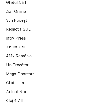
Ghidul.NET
Ziar Online
Știri Popești
Redacția SUD
Ilfov Press
Anunț Util
4My România
Un Trecător
Mega Finanțare
Ghid Liber
Articol Nou
Cluj 4 All