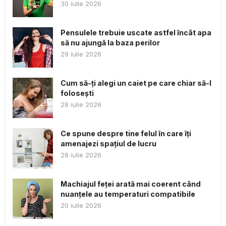
30 iulie 2026
Pensulele trebuie uscate astfel încât apa
să nu ajungă la baza perilor
29 iulie 2026
Cum să-ți alegi un caiet pe care chiar să-l
folosești
28 iulie 2026
Ce spune despre tine felul în care îți
amenajezi spațiul de lucru
28 iulie 2026
Machiajul feței arată mai coerent când
nuanțele au temperaturi compatibile
20 iulie 2026