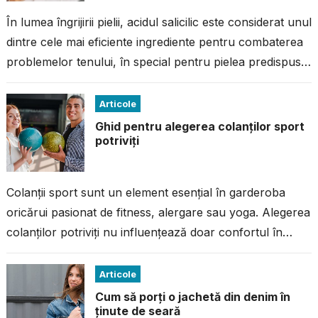
În lumea îngrijirii pielii, acidul salicilic este considerat unul
dintre cele mai eficiente ingrediente pentru combaterea
problemelor tenului, în special pentru pielea predispusă
la imperfecțiuni. Dacă ai avut...
Articole
Ghid pentru alegerea colanților sport
potriviți
Colanții sport sunt un element esențial în garderoba
oricărui pasionat de fitness, alergare sau yoga. Alegerea
colanților potriviți nu influențează doar confortul în
timpul antrenamentului, ci și performanța...
Articole
Cum să porți o jachetă din denim în
ținute de seară