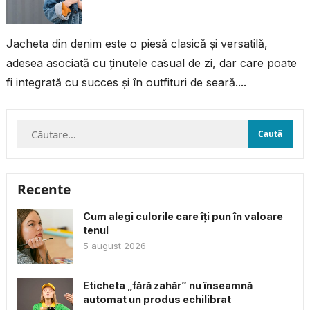
Jacheta din denim este o piesă clasică și versatilă,
adesea asociată cu ținutele casual de zi, dar care poate
fi integrată cu succes și în outfituri de seară....
Caută
după:
Recente
Cum alegi culorile care îți pun în valoare
tenul
5 august 2026
Eticheta „fără zahăr” nu înseamnă
automat un produs echilibrat