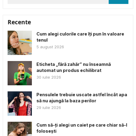
după:
Recente
Cum alegi culorile care îți pun în valoare
tenul
5 august 2026
Eticheta „fără zahăr” nu înseamnă
automat un produs echilibrat
30 iulie 2026
Pensulele trebuie uscate astfel încât apa
să nu ajungă la baza perilor
29 iulie 2026
Cum să-ți alegi un caiet pe care chiar să-l
folosești