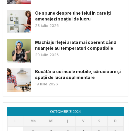
Ce spune despre tine felul în care îți
amenajezi spațiul de lucru
28 iulie 2026
Machiajul feței arată mai coerent când
nuanțele au temperaturi compatibile
20 iulie 2026
Bucătăria cu insule mobile, cărucioare și
spații de lucru suplimentare
19 iulie 2026
OCTOMBRIE 2024
L
Ma
Mi
J
V
S
D