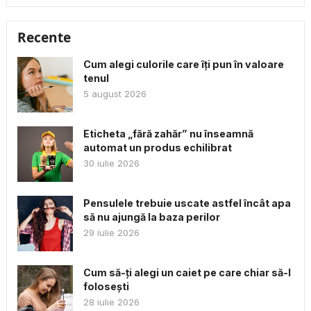
Recente
Cum alegi culorile care îți pun în valoare
tenul
5 august 2026
Eticheta „fără zahăr” nu înseamnă
automat un produs echilibrat
30 iulie 2026
Pensulele trebuie uscate astfel încât apa
să nu ajungă la baza perilor
29 iulie 2026
Cum să-ți alegi un caiet pe care chiar să-l
folosești
28 iulie 2026