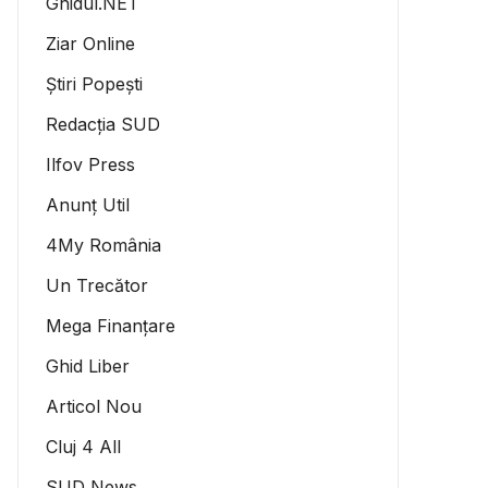
Ghidul.NET
Ziar Online
Știri Popești
Redacția SUD
Ilfov Press
Anunț Util
4My România
Un Trecător
Mega Finanțare
Ghid Liber
Articol Nou
Cluj 4 All
SUD News