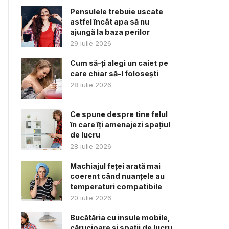
Pensulele trebuie uscate
astfel încât apa să nu
ajungă la baza perilor
29 iulie 2026
Cum să-ți alegi un caiet pe
care chiar să-l folosești
28 iulie 2026
Ce spune despre tine felul
în care îți amenajezi spațiul
de lucru
28 iulie 2026
Machiajul feței arată mai
coerent când nuanțele au
temperaturi compatibile
20 iulie 2026
Bucătăria cu insule mobile,
cărucioare și spații de lucru