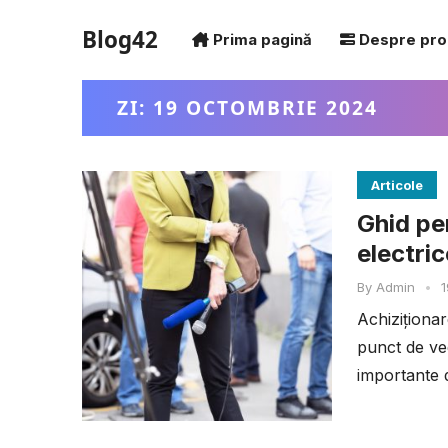
Blog42
Prima pagină
Despre pro
ZI:
19 OCTOMBRIE 2024
Articole
Ghid pe
electric
By
Admin
•
1
Achiziționar
punct de ve
importante d