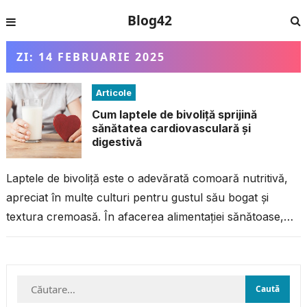
Blog42
ZI:
14 FEBRUARIE 2025
Articole
Cum laptele de bivoliță sprijină
sănătatea cardiovasculară și
digestivă
Laptele de bivoliță este o adevărată comoară nutritivă,
apreciat în multe culturi pentru gustul său bogat și
textura cremoasă. În afacerea alimentației sănătoase,
acest lapte începe să câștige...
Caută
după: