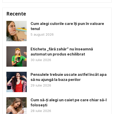
Recente
Cum alegi culorile care îți pun în valoare
tenul
5 august 2026
Eticheta „fără zahăr” nu înseamnă
automat un produs echilibrat
30 iulie 2026
Pensulele trebuie uscate astfel încât apa
să nu ajungă la baza perilor
29 iulie 2026
Cum să-ți alegi un caiet pe care chiar să-l
folosești
28 iulie 2026