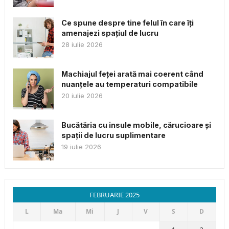
Ce spune despre tine felul în care îți
amenajezi spațiul de lucru
28 iulie 2026
Machiajul feței arată mai coerent când
nuanțele au temperaturi compatibile
20 iulie 2026
Bucătăria cu insule mobile, cărucioare și
spații de lucru suplimentare
19 iulie 2026
FEBRUARIE 2025
L
Ma
Mi
J
V
S
D