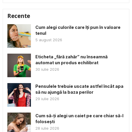
Recente
Cum alegi culorile care îți pun în valoare
tenul
5 august 2026
Eticheta „fără zahăr” nu înseamnă
automat un produs echilibrat
30 iulie 2026
Pensulele trebuie uscate astfel încât apa
să nu ajungă la baza perilor
29 iulie 2026
Cum să-ți alegi un caiet pe care chiar să-l
folosești
28 iulie 2026