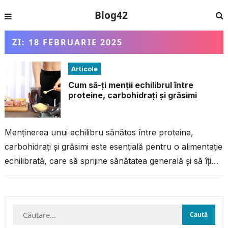
Blog42
ZI:
18 FEBRUARIE 2025
Articole
Cum să-ți menții echilibrul între
proteine, carbohidrați și grăsimi
Menținerea unui echilibru sănătos între proteine,
carbohidrați și grăsimi este esențială pentru o alimentație
echilibrată, care să sprijine sănătatea generală și să îți
asigure energie constantă pe parcursul...
Caută
după: