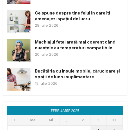
Ce spune despre tine felul în care îți
amenajezi spațiul de lucru
28 iulie 2026
Machiajul feței arată mai coerent când
nuanțele au temperaturi compatibile
20 iulie 2026
Bucătăria cu insule mobile, cărucioare și
spații de lucru suplimentare
19 iulie 2026
FEBRUARIE 2025
L
Ma
Mi
J
V
S
D