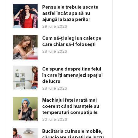
Pensulele trebuie uscate
astfel încât apa să nu
ajungă la baza perilor
29 iulie 2026
Cum să-ți alegi un caiet pe
care chiar să-l folosești
28 iulie 2026
Ce spune despre tine felul
în care îți amenajezi spațiul
de lucru
28 iulie 2026
Machiajul feței arată mai
coerent când nuanțele au
temperaturi compatibile
20 iulie 2026
Bucătăria cu insule mobile,
cărucioare și spații de lucru