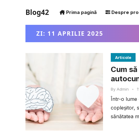
Blog42
Prima pagină
Despre pro
ZI:
11 APRILIE 2025
Articole
Cum să 
autocun
By
Admin
•
1
Într-o lume 
copleșitor, 
sănătatea me