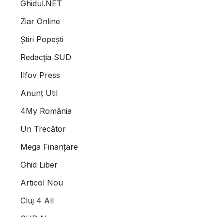
Ghidul.NET
Ziar Online
Știri Popești
Redacția SUD
Ilfov Press
Anunț Util
4My România
Un Trecător
Mega Finanțare
Ghid Liber
Articol Nou
Cluj 4 All