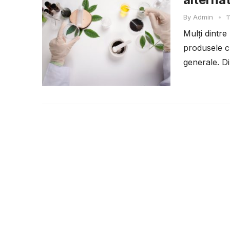
By
Admin
•
1
Mulți dintre
produsele ch
generale. Di