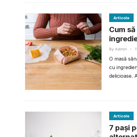
Articole
Cum să 
ingredi
By
Admin
•
1
O masă sănă
cu ingredien
delicioase. 
Articole
7 pași 
alternat