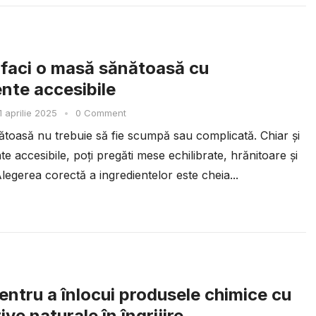
faci o masă sănătoasă cu
ente accesibile
1 aprilie 2025
•
0 Comment
toasă nu trebuie să fie scumpă sau complicată. Chiar și
te accesibile, poți pregăti mese echilibrate, hrănitoare și
Alegerea corectă a ingredientelor este cheia...
pentru a înlocui produsele chimice cu
ive naturale în îngrijire