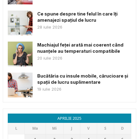
Ce spune despre tine felul în care îți
amenajezi spațiul de lucru
28 iulie 2026
Machiajul feței arată mai coerent când
nuanțele au temperaturi compatibile
20 iulie 2026
Bucătăria cu insule mobile, cărucioare și
spații de lucru suplimentare
19 iulie 2026
APRILIE 2025
L
Ma
Mi
J
V
S
D