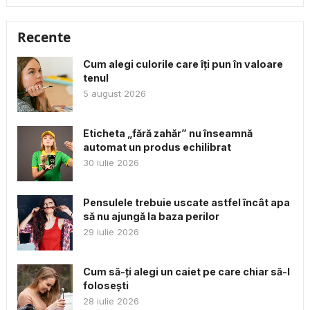
Recente
Cum alegi culorile care îți pun în valoare
tenul
5 august 2026
Eticheta „fără zahăr” nu înseamnă
automat un produs echilibrat
30 iulie 2026
Pensulele trebuie uscate astfel încât apa
să nu ajungă la baza perilor
29 iulie 2026
Cum să-ți alegi un caiet pe care chiar să-l
folosești
28 iulie 2026