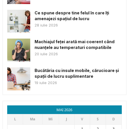
Ce spune despre tine felul în care îți
amenajezi spațiul de lucru
28 iulie 2026
Machiajul feței arată mai coerent când
nuanțele au temperaturi compatibile
20 iulie 2026
Bucătăria cu insule mobile, cărucioare și
spații de lucru suplimentare
19 iulie 2026
MAI 2026
L
Ma
Mi
J
V
S
D
1
2
3