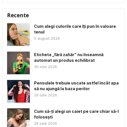
Recente
Cum alegi culorile care îți pun în valoare
tenul
5 august 2026
Eticheta „fără zahăr” nu înseamnă
automat un produs echilibrat
30 iulie 2026
Pensulele trebuie uscate astfel încât apa
să nu ajungă la baza perilor
29 iulie 2026
Cum să-ți alegi un caiet pe care chiar să-l
folosești
28 iulie 2026