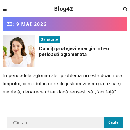
Blog42
ZI:
9 MAI 2026
Sănătate
Cum îți protejezi energia într-o
perioadă aglomerată
În perioadele aglomerate, problema nu este doar lipsa
timpului, ci modul în care îți gestionezi energia fizică și
mentală, deoarece chiar dacă reușești să „faci față”
programului, fără...
Caută
după: