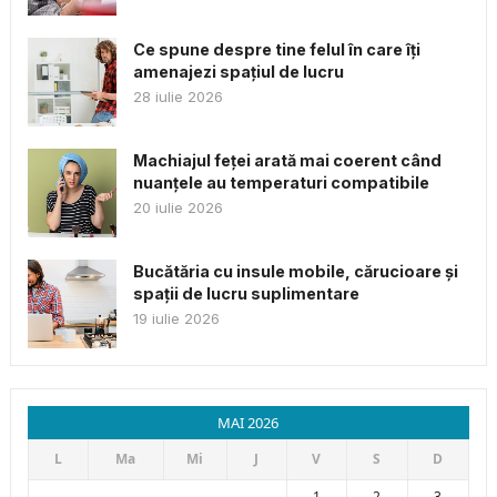
Ce spune despre tine felul în care îți
amenajezi spațiul de lucru
28 iulie 2026
Machiajul feței arată mai coerent când
nuanțele au temperaturi compatibile
20 iulie 2026
Bucătăria cu insule mobile, cărucioare și
spații de lucru suplimentare
19 iulie 2026
MAI 2026
L
Ma
Mi
J
V
S
D
1
2
3