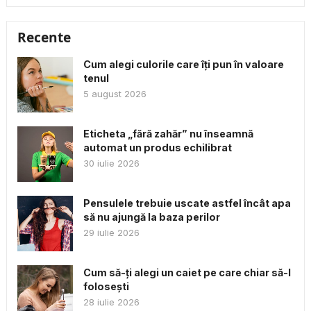
Recente
Cum alegi culorile care îți pun în valoare
tenul
5 august 2026
Eticheta „fără zahăr” nu înseamnă
automat un produs echilibrat
30 iulie 2026
Pensulele trebuie uscate astfel încât apa
să nu ajungă la baza perilor
29 iulie 2026
Cum să-ți alegi un caiet pe care chiar să-l
folosești
28 iulie 2026