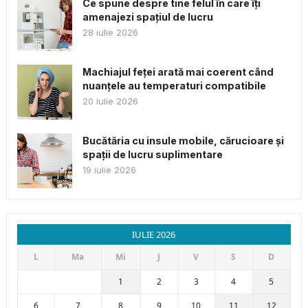
Ce spune despre tine felul în care îți
amenajezi spațiul de lucru
28 iulie 2026
Machiajul feței arată mai coerent când
nuanțele au temperaturi compatibile
20 iulie 2026
Bucătăria cu insule mobile, cărucioare și
spații de lucru suplimentare
19 iulie 2026
IULIE 2026
L
Ma
Mi
J
V
S
D
1
2
3
4
5
6
7
8
9
10
11
12