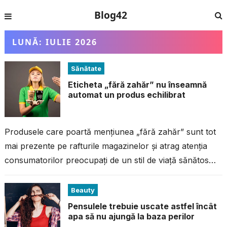
Blog42
LUNĂ:
IULIE 2026
Sănătate
Eticheta „fără zahăr” nu înseamnă
automat un produs echilibrat
Produsele care poartă mențiunea „fără zahăr” sunt tot
mai prezente pe rafturile magazinelor și atrag atenția
consumatorilor preocupați de un stil de viață sănătos
sau de controlul greutății....
Beauty
Pensulele trebuie uscate astfel încât
apa să nu ajungă la baza perilor