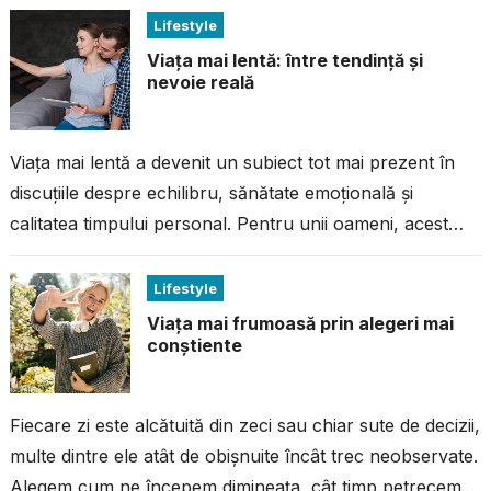
Lifestyle
Viața mai lentă: între tendință și
nevoie reală
Viața mai lentă a devenit un subiect tot mai prezent în
discuțiile despre echilibru, sănătate emoțională și
calitatea timpului personal. Pentru unii oameni, acest
concept pare doar o...
Lifestyle
Viața mai frumoasă prin alegeri mai
conștiente
Fiecare zi este alcătuită din zeci sau chiar sute de decizii,
multe dintre ele atât de obișnuite încât trec neobservate.
Alegem cum ne începem dimineața, cât timp petrecem...