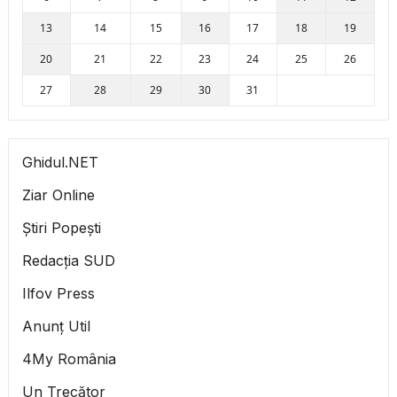
13
14
15
16
17
18
19
20
21
22
23
24
25
26
27
28
29
30
31
Ghidul.NET
Ziar Online
Știri Popești
Redacția SUD
Ilfov Press
Anunț Util
4My România
Un Trecător