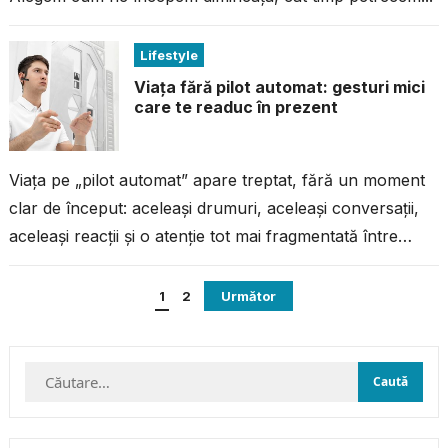
Lifestyle
Viața fără pilot automat: gesturi mici
care te readuc în prezent
Viața pe „pilot automat” apare treptat, fără un moment
clar de început: aceleași drumuri, aceleași conversații,
aceleași reacții și o atenție tot mai fragmentată între
sarcini, notificări și...
Paginație
1
2
Următor
articole
Caută
după: