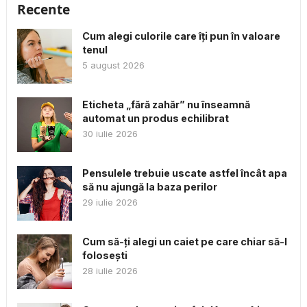
Recente
Cum alegi culorile care îți pun în valoare
tenul
5 august 2026
Eticheta „fără zahăr” nu înseamnă
automat un produs echilibrat
30 iulie 2026
Pensulele trebuie uscate astfel încât apa
să nu ajungă la baza perilor
29 iulie 2026
Cum să-ți alegi un caiet pe care chiar să-l
folosești
28 iulie 2026