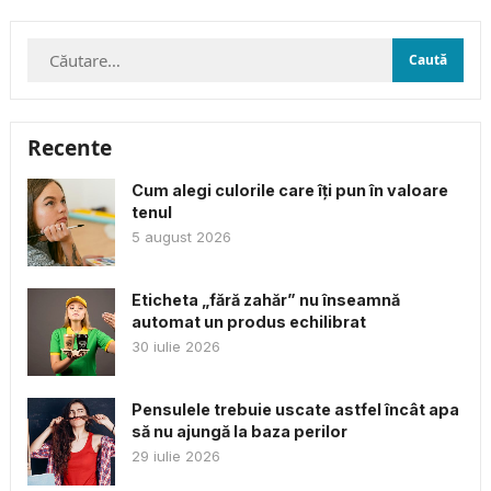
resursele și...
Caută
după:
Recente
Cum alegi culorile care îți pun în valoare
tenul
5 august 2026
Eticheta „fără zahăr” nu înseamnă
automat un produs echilibrat
30 iulie 2026
Pensulele trebuie uscate astfel încât apa
să nu ajungă la baza perilor
29 iulie 2026