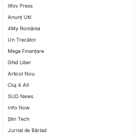
Ilfov Press
Anunț Util
4My România
Un Trecător
Mega Finanțare
Ghid Liber
Articol Nou
Cluj 4 All
SUD News
Info Now
Știri Tech
Jurnal de Bârlad