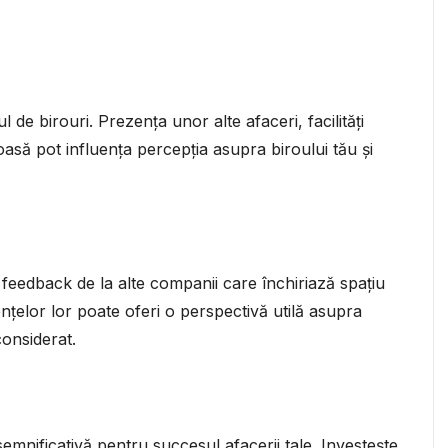
 de birouri. Prezența unor alte afaceri, facilități
asă pot influența percepția asupra biroului tău și
ta feedback de la alte companii care închiriază spațiu
nțelor lor poate oferi o perspectivă utilă asupra
 considerat.
semnificativă pentru succesul afacerii tale. Investește