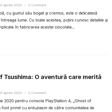
0 aprilie 2024
•
0 Comment
bă, cu gustul său bogat și cremos, este o delicatesă
 întreaga lume. Cu toate acestea, puțini cunosc detaliile și
plicate în fabricarea acestei ciocolate...
f Tsushima: O aventură care merită
9 aprilie 2024
•
0 Comment
ulie 2020 pentru consola PlayStation 4, „Ghost of
 fost primit cu entuziasm de către comunitatea de