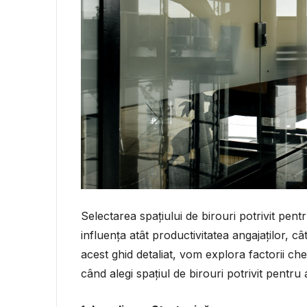
Selectarea spațiului de birouri potrivit pent
influența atât productivitatea angajaților, câ
acest ghid detaliat, vom explora factorii chei
când alegi spațiul de birouri potrivit pentru 