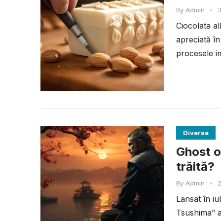
By
Admin
•
3
Ciocolata al
apreciată în
procesele im
Diverse
Ghost o
trăită?
By
Admin
•
2
Lansat în i
Tsushima” a