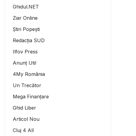
Ghidul.NET
Ziar Online
Știri Popești
Redacția SUD
Ilfov Press
Anunț Util
4My România
Un Trecător
Mega Finanțare
Ghid Liber
Articol Nou
Cluj 4 All