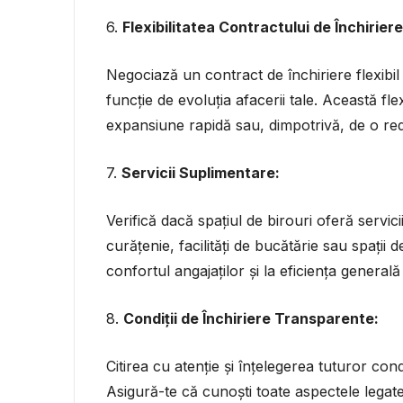
6.
Flexibilitatea Contractului de Închiriere
Negociază un contract de închiriere flexibil 
funcție de evoluția afacerii tale. Această flex
expansiune rapidă sau, dimpotrivă, de o redu
7.
Servicii Suplimentare:
Verifică dacă spațiul de birouri oferă servici
curățenie, facilități de bucătărie sau spații 
confortul angajaților și la eficiența generală 
8.
Condiții de Închiriere Transparente:
Citirea cu atenție și înțelegerea tuturor condi
Asigură-te că cunoști toate aspectele legate 