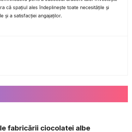
a că spațiul ales îndeplinește toate necesitățile și
 și a satisfacției angajaților.
e fabricării ciocolatei albe