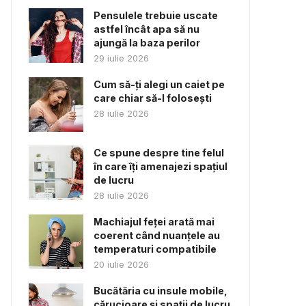
Pensulele trebuie uscate
astfel încât apa să nu
ajungă la baza perilor
29 iulie 2026
Cum să-ți alegi un caiet pe
care chiar să-l folosești
28 iulie 2026
Ce spune despre tine felul
în care îți amenajezi spațiul
de lucru
28 iulie 2026
Machiajul feței arată mai
coerent când nuanțele au
temperaturi compatibile
20 iulie 2026
Bucătăria cu insule mobile,
cărucioare și spații de lucru