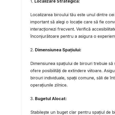
1.
Localizare Strategică:
Localizarea biroului tău este unul dintre cei
important să alegi o locație care să fie conve
interacționezi frecvent. Verifică accesibilit
înconjurătoare pentru a asigura o experien
2.
Dimensiunea Spațiului:
Dimensiunea spațiului de birouri trebuie să s
ofere posibilități de extindere viitoare. Asig
birouri individuale, spații comune, săli de înt
operațiunile zilnice.
3.
Bugetul Alocat:
Stabilește un buget clar pentru spațiul de bir