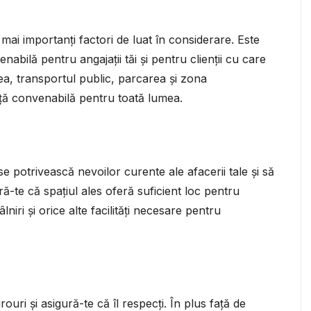
 mai importanți factori de luat în considerare. Este
nabilă pentru angajații tăi și pentru clienții cu care
atea, transportul public, parcarea și zona
ță convenabilă pentru toată lumea.
e potrivească nevoilor curente ale afacerii tale și să
ură-te că spațiul ales oferă suficient loc pentru
âlniri și orice alte facilități necesare pentru
ouri și asigură-te că îl respecți. În plus față de