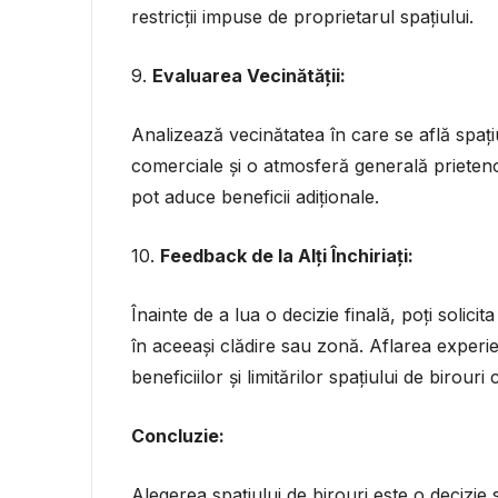
restricții impuse de proprietarul spațiului.
9.
Evaluarea Vecinătății:
Analizează vecinătatea în care se află spațiul
comerciale și o atmosferă generală prieteno
pot aduce beneficii adiționale.
10.
Feedback de la Alți Închiriați:
Înainte de a lua o decizie finală, poți solici
în aceeași clădire sau zonă. Aflarea experie
beneficiilor și limitărilor spațiului de birouri
Concluzie:
Alegerea spațiului de birouri este o decizie 