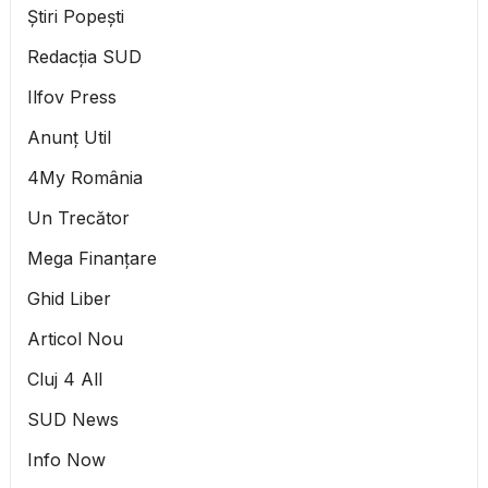
Știri Popești
Redacția SUD
Ilfov Press
Anunț Util
4My România
Un Trecător
Mega Finanțare
Ghid Liber
Articol Nou
Cluj 4 All
SUD News
Info Now