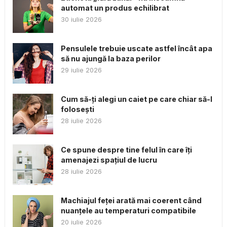
automat un produs echilibrat
30 iulie 2026
Pensulele trebuie uscate astfel încât apa
să nu ajungă la baza perilor
29 iulie 2026
Cum să-ți alegi un caiet pe care chiar să-l
folosești
28 iulie 2026
Ce spune despre tine felul în care îți
amenajezi spațiul de lucru
28 iulie 2026
Machiajul feței arată mai coerent când
nuanțele au temperaturi compatibile
20 iulie 2026