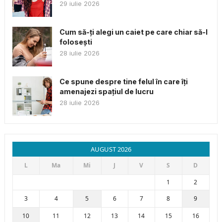
29 iulie 2026
Cum să-ți alegi un caiet pe care chiar să-l
folosești
28 iulie 2026
Ce spune despre tine felul în care îți
amenajezi spațiul de lucru
28 iulie 2026
AUGUST 2026
L
Ma
Mi
J
V
S
D
1
2
3
4
5
6
7
8
9
10
11
12
13
14
15
16