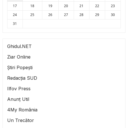
17
18
19
20
21
22
23
24
25
26
27
28
29
30
31
Ghidul.NET
Ziar Online
Știri Popești
Redacția SUD
Ilfov Press
Anunț Util
4My România
Un Trecător