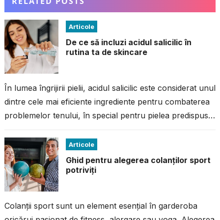
RELATED POSTS
Articole
De ce să incluzi acidul salicilic în
rutina ta de skincare
În lumea îngrijirii pielii, acidul salicilic este considerat unul
dintre cele mai eficiente ingrediente pentru combaterea
problemelor tenului, în special pentru pielea predispusă
la imperfecțiuni. Dacă ai avut...
Articole
Ghid pentru alegerea colanților sport
potriviți
Colanții sport sunt un element esențial în garderoba
oricărui pasionat de fitness, alergare sau yoga. Alegerea