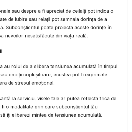
ale sau despre a fi apreciat de ceilalți pot indica o
ate de iubire sau relații pot semnala dorința de a
. Subconștientul poate proiecta aceste dorințe în
a nevoilor nesatisfăcute din viața reală.
ii
ea au rolul de a elibera tensiunea acumulată în timpul
sau emoții copleșitoare, acestea pot fi exprimate
era de stresul emoțional.
tă la serviciu, visele tale ar putea reflecta frica de
 fi o modalitate prin care subconștientul tău
 să îți eliberezi mintea de tensiunea acumulată.