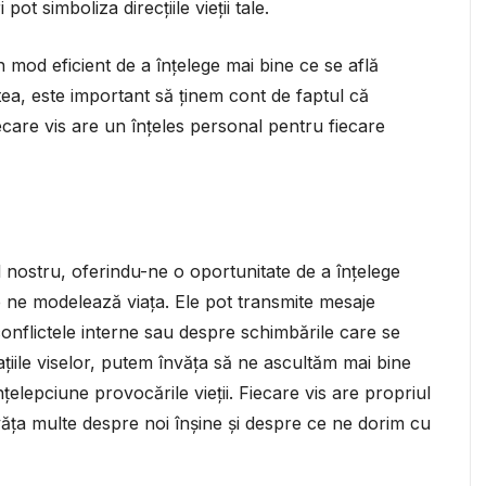
pot simboliza direcțiile vieții tale.
n mod eficient de a înțelege mai bine ce se află
tea, este important să ținem cont de faptul că
iecare vis are un înțeles personal pentru fiecare
l nostru, oferindu-ne o oportunitate de a înțelege
re ne modelează viața. Ele pot transmite mesaje
onflictele interne sau despre schimbările care se
ațiile viselor, putem învăța să ne ascultăm mai bine
elepciune provocările vieții. Fiecare vis are propriul
văța multe despre noi înșine și despre ce ne dorim cu