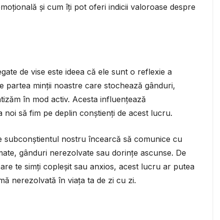
moțională și cum îți pot oferi indicii valoroase despre
ate de vise este ideea că ele sunt o reflexie a
e partea minții noastre care stochează gânduri,
ntizăm în mod activ. Acesta influențează
 noi să fim pe deplin conștienți de acest lucru.
re subconștientul nostru încearcă să comunice cu
imate, gânduri nerezolvate sau dorințe ascunse. De
are te simți copleșit sau anxios, acest lucru ar putea
 nerezolvată în viața ta de zi cu zi.