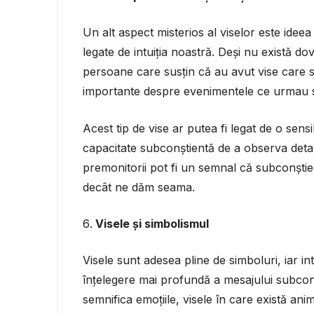
Un alt aspect misterios al viselor este ideea
legate de intuiția noastră. Deși nu există dov
persoane care susțin că au avut vise care s-a
importante despre evenimentele ce urmau s
Acest tip de vise ar putea fi legat de o sens
capacitate subconștientă de a observa detal
premonitorii pot fi un semnal că subconștien
decât ne dăm seama.
Visele și simbolismul
Visele sunt adesea pline de simboluri, iar i
înțelegere mai profundă a mesajului subcon
semnifica emoțiile, visele în care există ani