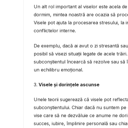
Un alt rol important al viselor este acela 
dormim, mintea noastră are ocazia să procese
Visele pot ajuta la procesarea stresului, la i
conflictelor interne.
De exemplu, dacă ai avut o zi stresantă sau 
posibil să visezi situații legate de acele trăi
subconștientul încearcă să rezolve sau să în
un echilibru emoțional.
Visele și dorințele ascunse
Unele teorii sugerează că visele pot reflect
subconștientului. Chiar dacă nu suntem pe d
vise care să ne dezvăluie ce anume ne dorim
succes, iubire, împlinire personală sau chiar 