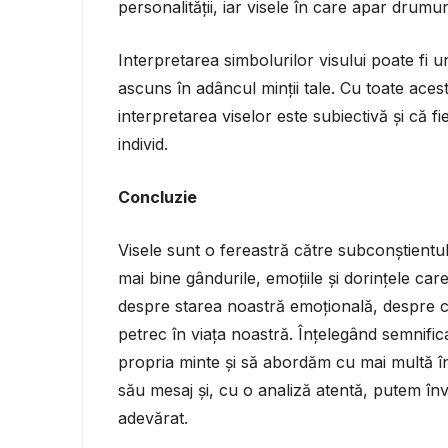
personalității, iar visele în care apar drumuri 
Interpretarea simbolurilor visului poate fi u
ascuns în adâncul minții tale. Cu toate aces
interpretarea viselor este subiectivă și că f
individ.
Concluzie
Visele sunt o fereastră către subconștientu
mai bine gândurile, emoțiile și dorințele ca
despre starea noastră emoțională, despre c
petrec în viața noastră. Înțelegând semnific
propria minte și să abordăm cu mai multă înț
său mesaj și, cu o analiză atentă, putem în
adevărat.