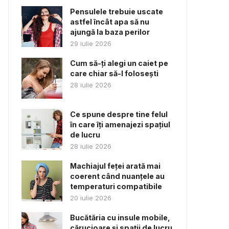
Pensulele trebuie uscate
astfel încât apa să nu
ajungă la baza perilor
29 iulie 2026
Cum să-ți alegi un caiet pe
care chiar să-l folosești
28 iulie 2026
Ce spune despre tine felul
în care îți amenajezi spațiul
de lucru
28 iulie 2026
Machiajul feței arată mai
coerent când nuanțele au
temperaturi compatibile
20 iulie 2026
Bucătăria cu insule mobile,
cărucioare și spații de lucru