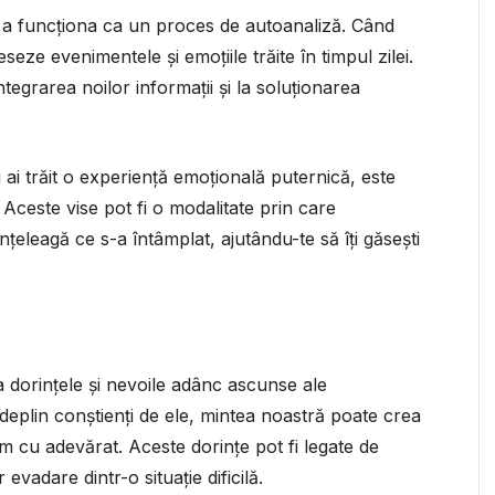
de a funcționa ca un proces de autoanaliză. Când
ze evenimentele și emoțiile trăite în timpul zilei.
ntegrarea noilor informații și la soluționarea
ai trăit o experiență emoțională puternică, este
ri. Aceste vise pot fi o modalitate prin care
țeleagă ce s-a întâmplat, ajutându-te să îți găsești
a dorințele și nevoile adânc ascunse ale
eplin conștienți de ele, mintea noastră poate crea
 cu adevărat. Aceste dorințe pot fi legate de
evadare dintr-o situație dificilă.