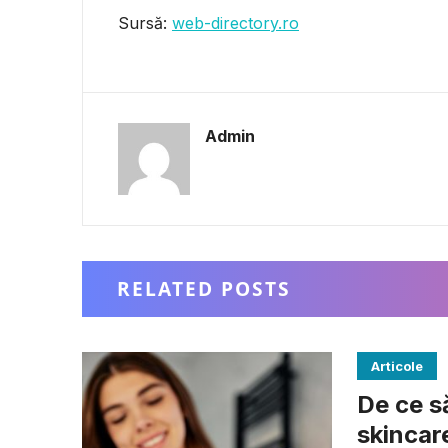
Sursă:
web-directory.ro
Admin
RELATED POSTS
Articole
De ce să
skincar