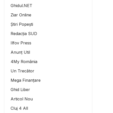
Ghidul.NET
Ziar Online
Știri Popești
Redacția SUD
Ilfov Press
Anunț Util
4My România
Un Trecător
Mega Finanțare
Ghid Liber
Articol Nou
Cluj 4 All