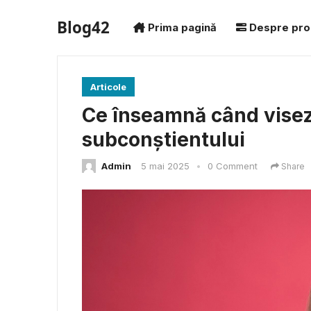
Blog42
Prima pagină
Despre pro
Articole
Ce înseamnă când visez
subconștientului
Admin
5 mai 2025
•
0 Comment
Share