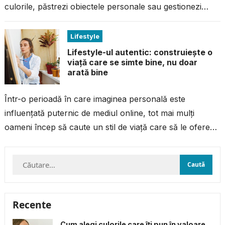
culorile, păstrezi obiectele personale sau gestionezi
ordinea reflectă preferințele, stilul de...
Lifestyle
Lifestyle-ul autentic: construiește o
viață care se simte bine, nu doar
arată bine
Într-o perioadă în care imaginea personală este
influențată puternic de mediul online, tot mai mulți
oameni încep să caute un stil de viață care să le ofere
satisfacție...
Caută
după:
Recente
Cum alegi culorile care îți pun în valoare