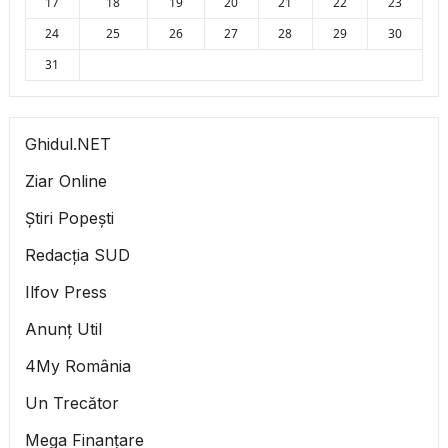
17
18
19
20
21
22
23
24
25
26
27
28
29
30
31
Ghidul.NET
Ziar Online
Știri Popești
Redacția SUD
Ilfov Press
Anunț Util
4My România
Un Trecător
Mega Finanțare