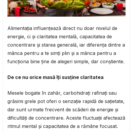
Alimentația influențează direct nu doar nivelul de
energie, ci și claritatea mentală, capacitatea de
concentrare și starea generală, iar diferența dintre a
mânca pentru a te simți plin și a mânca pentru a
funcționa bine ține de alegeri simple, dar conștiente.
De ce nu orice masă îți susține claritatea
Mesele bogate în zahăr, carbohidrați rafinați sau
grăsimi grele pot oferi o senzație rapidă de sațietate,
dar sunt urmate frecvent de scăderi de energie și
dificultăți de concentrare. Aceste fluctuații afectează
ritmul mental și capacitatea de a rămâne focusat.