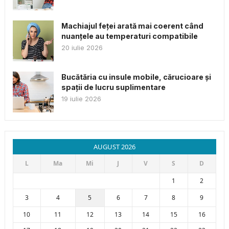
Machiajul feței arată mai coerent când
nuanțele au temperaturi compatibile
20 iulie 2026
Bucătăria cu insule mobile, cărucioare și
spații de lucru suplimentare
19 iulie 2026
AUGUST 2026
L
Ma
Mi
J
V
S
D
1
2
3
4
5
6
7
8
9
10
11
12
13
14
15
16