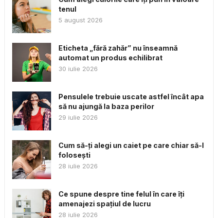
tenul
5 august 2026
Eticheta „fără zahăr” nu înseamnă
automat un produs echilibrat
30 iulie 2026
Pensulele trebuie uscate astfel încât apa
să nu ajungă la baza perilor
29 iulie 2026
Cum să-ți alegi un caiet pe care chiar să-l
folosești
28 iulie 2026
Ce spune despre tine felul în care îți
amenajezi spațiul de lucru
28 iulie 2026