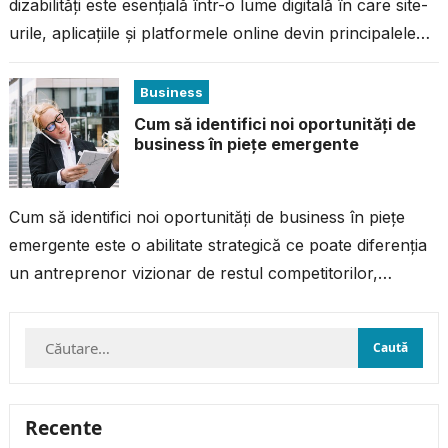
dizabilități este esențială într-o lume digitală în care site-
urile, aplicațiile și platformele online devin principalele
canale de informare, comunicare și acces la...
Business
Cum să identifici noi oportunități de
business în piețe emergente
Cum să identifici noi oportunități de business în piețe
emergente este o abilitate strategică ce poate diferenția
un antreprenor vizionar de restul competitorilor,
deoarece aceste piețe oferă un...
Caută
după:
Recente