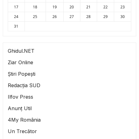
17
18
19
20
21
22
23
24
25
26
27
28
29
30
31
Ghidul.NET
Ziar Online
Știri Popești
Redacția SUD
Ilfov Press
Anunț Util
4My România
Un Trecător