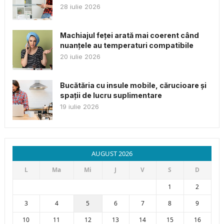
28 iulie 2026
Machiajul feței arată mai coerent când
nuanțele au temperaturi compatibile
20 iulie 2026
Bucătăria cu insule mobile, cărucioare și
spații de lucru suplimentare
19 iulie 2026
AUGUST 2026
L
Ma
Mi
J
V
S
D
1
2
3
4
5
6
7
8
9
10
11
12
13
14
15
16