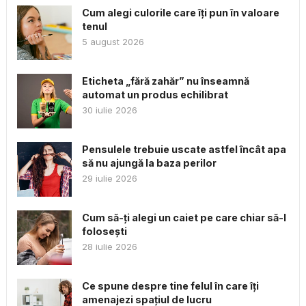
Cum alegi culorile care îți pun în valoare
tenul
5 august 2026
Eticheta „fără zahăr” nu înseamnă
automat un produs echilibrat
30 iulie 2026
Pensulele trebuie uscate astfel încât apa
să nu ajungă la baza perilor
29 iulie 2026
Cum să-ți alegi un caiet pe care chiar să-l
folosești
28 iulie 2026
Ce spune despre tine felul în care îți
amenajezi spațiul de lucru