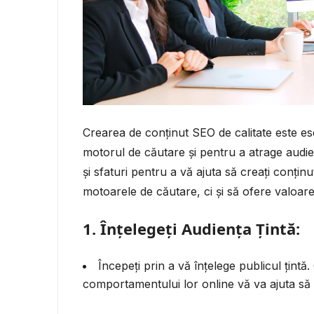
Crearea de conținut SEO de calitate este ese
motorul de căutare și pentru a atrage audien
și sfaturi pentru a vă ajuta să creați conț
motoarele de căutare, ci și să ofere valoare 
1. Înțelegeți Audiența Țintă:
Începeți prin a vă înțelege publicul țintă
comportamentului lor online vă va ajuta să c