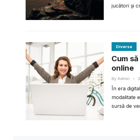
jucători și c
Diverse
Cum să î
online
By
Admin
•
2
În era digit
modalitate e
sursă de ven