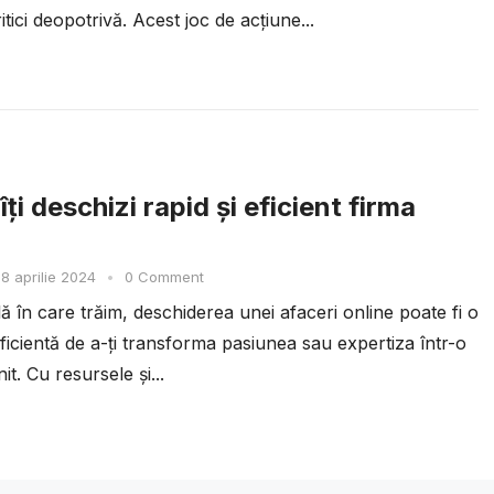
ritici deopotrivă. Acest joc de acțiune...
ți deschizi rapid și eficient firma
8 aprilie 2024
•
0 Comment
ală în care trăim, deschiderea unei afaceri online poate fi o
ficientă de a-ți transforma pasiunea sau expertiza într-o
it. Cu resursele și...