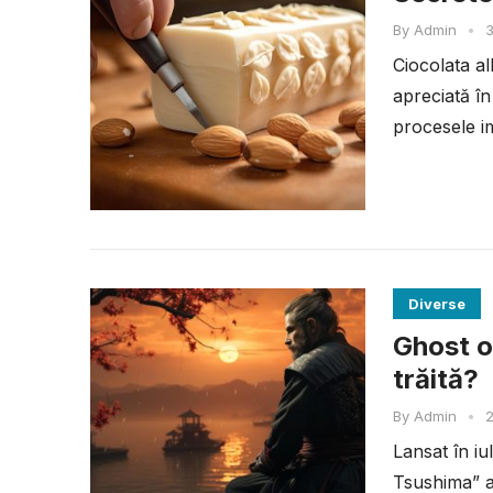
By
Admin
•
3
Ciocolata al
apreciată în
procesele im
Diverse
Ghost o
trăită?
By
Admin
•
2
Lansat în i
Tsushima” a