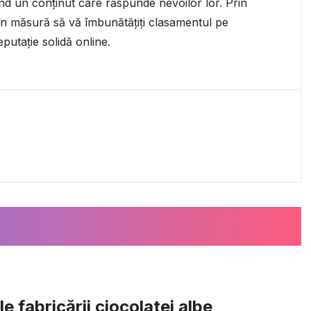
eând un conținut care răspunde nevoilor lor. Prin
fi în măsură să vă îmbunătățiți clasamentul pe
putație solidă online.
e fabricării ciocolatei albe