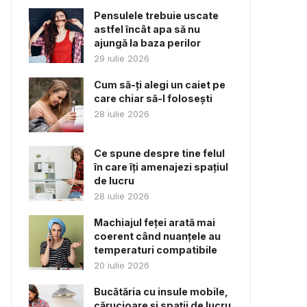
Pensulele trebuie uscate
astfel încât apa să nu
ajungă la baza perilor
29 iulie 2026
Cum să-ți alegi un caiet pe
care chiar să-l folosești
28 iulie 2026
Ce spune despre tine felul
în care îți amenajezi spațiul
de lucru
28 iulie 2026
Machiajul feței arată mai
coerent când nuanțele au
temperaturi compatibile
20 iulie 2026
Bucătăria cu insule mobile,
cărucioare și spații de lucru