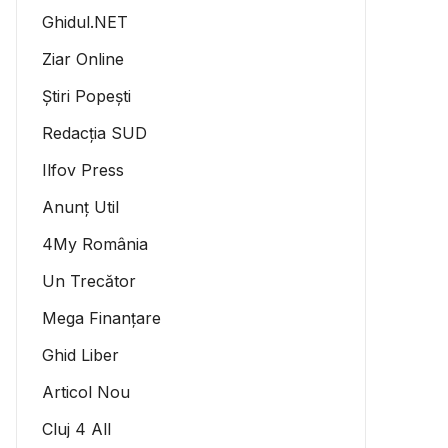
Ghidul.NET
Ziar Online
Știri Popești
Redacția SUD
Ilfov Press
Anunț Util
4My România
Un Trecător
Mega Finanțare
Ghid Liber
Articol Nou
Cluj 4 All