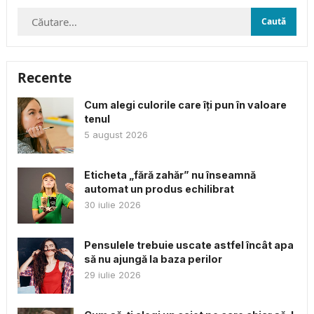
Caută
după:
Recente
Cum alegi culorile care îți pun în valoare
tenul
5 august 2026
Eticheta „fără zahăr” nu înseamnă
automat un produs echilibrat
30 iulie 2026
Pensulele trebuie uscate astfel încât apa
să nu ajungă la baza perilor
29 iulie 2026