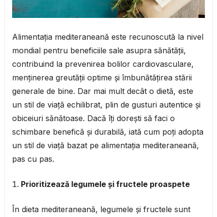
Alimentația mediteraneană este recunoscută la nivel
mondial pentru beneficiile sale asupra sănătății,
contribuind la prevenirea bolilor cardiovasculare,
menținerea greutății optime și îmbunătățirea stării
generale de bine. Dar mai mult decât o dietă, este
un stil de viață echilibrat, plin de gusturi autentice și
obiceiuri sănătoase. Dacă îți dorești să faci o
schimbare benefică și durabilă, iată cum poți adopta
un stil de viață bazat pe alimentația mediteraneană,
pas cu pas.
Prioritizează legumele și fructele proaspete
În dieta mediteraneană, legumele și fructele sunt