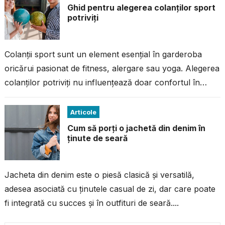
Ghid pentru alegerea colanților sport
potriviți
Colanții sport sunt un element esențial în garderoba
oricărui pasionat de fitness, alergare sau yoga. Alegerea
colanților potriviți nu influențează doar confortul în
timpul antrenamentului, ci și performanța...
Articole
Cum să porți o jachetă din denim în
ținute de seară
Jacheta din denim este o piesă clasică și versatilă,
adesea asociată cu ținutele casual de zi, dar care poate
fi integrată cu succes și în outfituri de seară....