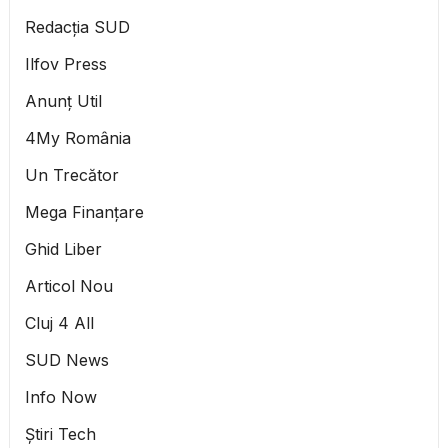
Redacția SUD
Ilfov Press
Anunț Util
4My România
Un Trecător
Mega Finanțare
Ghid Liber
Articol Nou
Cluj 4 All
SUD News
Info Now
Știri Tech