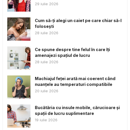
29 iulie 2026
Cum să-ți alegi un caiet pe care chiar să-l
folosești
28 iulie 2026
Ce spune despre tine felul în care îți
amenajezi spațiul de lucru
28 iulie 2026
Machiajul feței arată mai coerent când
nuanțele au temperaturi compatibile
20 iulie 2026
Bucătăria cu insule mobile, cărucioare și
spații de lucru suplimentare
19 iulie 2026