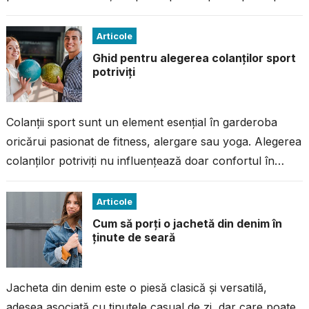
la imperfecțiuni. Dacă ai avut...
Articole
Ghid pentru alegerea colanților sport
potriviți
Colanții sport sunt un element esențial în garderoba
oricărui pasionat de fitness, alergare sau yoga. Alegerea
colanților potriviți nu influențează doar confortul în
timpul antrenamentului, ci și performanța...
Articole
Cum să porți o jachetă din denim în
ținute de seară
Jacheta din denim este o piesă clasică și versatilă,
adesea asociată cu ținutele casual de zi, dar care poate