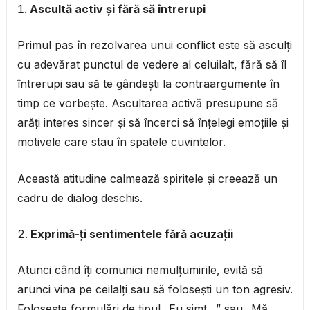
Ascultă activ și fără să întrerupi
Primul pas în rezolvarea unui conflict este să asculți
cu adevărat punctul de vedere al celuilalt, fără să îl
întrerupi sau să te gândești la contraargumente în
timp ce vorbește. Ascultarea activă presupune să
arăți interes sincer și să încerci să înțelegi emoțiile și
motivele care stau în spatele cuvintelor.
Această atitudine calmează spiritele și creează un
cadru de dialog deschis.
Exprimă-ți sentimentele fără acuzații
Atunci când îți comunici nemulțumirile, evită să
arunci vina pe ceilalți sau să folosești un ton agresiv.
Folosește formulări de tipul „Eu simt…” sau „Mă