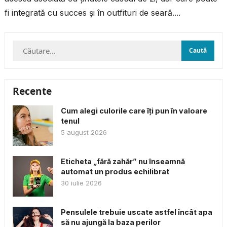
fi integrată cu succes și în outfituri de seară....
Caută
după:
Recente
Cum alegi culorile care îți pun în valoare
tenul
5 august 2026
Eticheta „fără zahăr” nu înseamnă
automat un produs echilibrat
30 iulie 2026
Pensulele trebuie uscate astfel încât apa
să nu ajungă la baza perilor