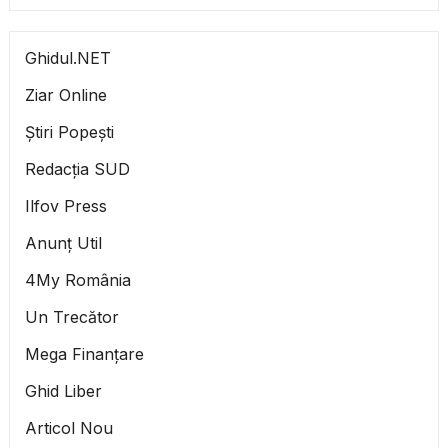
Ghidul.NET
Ziar Online
Știri Popești
Redacția SUD
Ilfov Press
Anunț Util
4My România
Un Trecător
Mega Finanțare
Ghid Liber
Articol Nou