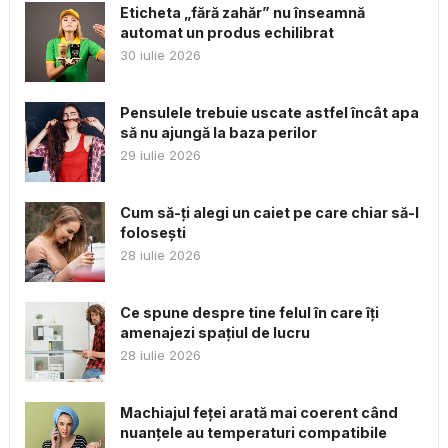
Eticheta „fără zahăr” nu înseamnă
automat un produs echilibrat
30 iulie 2026
Pensulele trebuie uscate astfel încât apa
să nu ajungă la baza perilor
29 iulie 2026
Cum să-ți alegi un caiet pe care chiar să-l
folosești
28 iulie 2026
Ce spune despre tine felul în care îți
amenajezi spațiul de lucru
28 iulie 2026
Machiajul feței arată mai coerent când
nuanțele au temperaturi compatibile