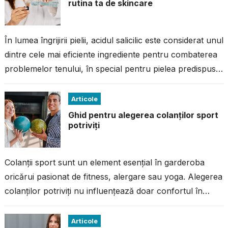
rutina ta de skincare
În lumea îngrijirii pielii, acidul salicilic este considerat unul
dintre cele mai eficiente ingrediente pentru combaterea
problemelor tenului, în special pentru pielea predispusă
la imperfecțiuni. Dacă ai avut...
Articole
Ghid pentru alegerea colanților sport
potriviți
Colanții sport sunt un element esențial în garderoba
oricărui pasionat de fitness, alergare sau yoga. Alegerea
colanților potriviți nu influențează doar confortul în
timpul antrenamentului, ci și performanța...
Articole