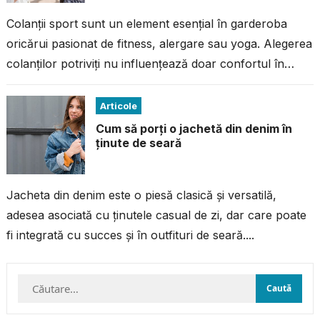
Colanții sport sunt un element esențial în garderoba
oricărui pasionat de fitness, alergare sau yoga. Alegerea
colanților potriviți nu influențează doar confortul în
timpul antrenamentului, ci și performanța...
Articole
Cum să porți o jachetă din denim în
ținute de seară
Jacheta din denim este o piesă clasică și versatilă,
adesea asociată cu ținutele casual de zi, dar care poate
fi integrată cu succes și în outfituri de seară....
Caută
după: