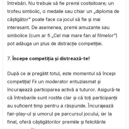
întrebări. Nu trebuie să fie premii costisitoare; un
trofeu simbolic, o medalie sau chiar un „diploma de
câștigător” poate face ca jocul să fie și mai
interesant. De asemenea, premii amuzante sau
simbolice (cum ar fi „Cel mai mare fan al filmelor”)
pot adăuga un plus de distracție competiției.
Începe competiția și distrează-te!
După ce ai pregătit totul, este momentul să începi
competiția! Fii un moderator entuziasmat și
încurajează participarea activă a tuturor. Asigură-te
că întrebarile sunt rostite clar și că toți participanții
au suficient timp pentru a răspunde. Încurajează
fair-play-ul și umorul pe parcursul jocului, iar la
final, oferă câștigătorilor premiile și felicitările