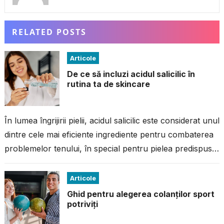
RELATED POSTS
Articole
De ce să incluzi acidul salicilic în
rutina ta de skincare
În lumea îngrijirii pielii, acidul salicilic este considerat unul
dintre cele mai eficiente ingrediente pentru combaterea
problemelor tenului, în special pentru pielea predispusă
la imperfecțiuni. Dacă ai avut...
Articole
Ghid pentru alegerea colanților sport
potriviți