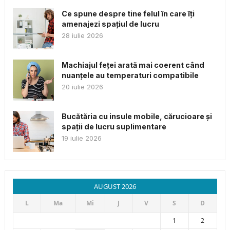
Ce spune despre tine felul în care îți
amenajezi spațiul de lucru
28 iulie 2026
Machiajul feței arată mai coerent când
nuanțele au temperaturi compatibile
20 iulie 2026
Bucătăria cu insule mobile, cărucioare și
spații de lucru suplimentare
19 iulie 2026
AUGUST 2026
L
Ma
Mi
J
V
S
D
1
2