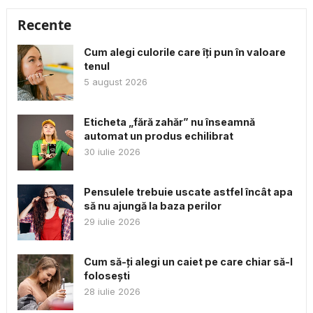
Recente
Cum alegi culorile care îți pun în valoare
tenul
5 august 2026
Eticheta „fără zahăr” nu înseamnă
automat un produs echilibrat
30 iulie 2026
Pensulele trebuie uscate astfel încât apa
să nu ajungă la baza perilor
29 iulie 2026
Cum să-ți alegi un caiet pe care chiar să-l
folosești
28 iulie 2026