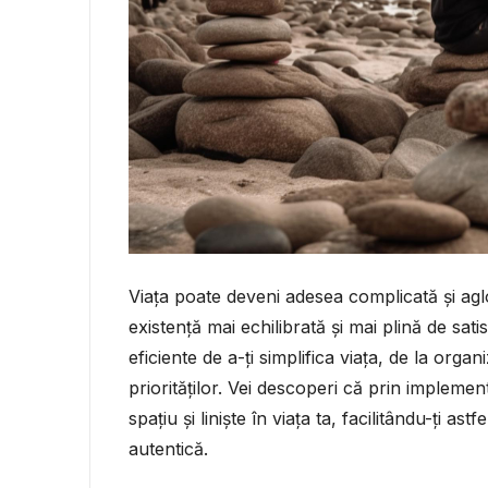
Viața poate deveni adesea complicată și agl
existență mai echilibrată și mai plină de sati
eficiente de a-ți simplifica viața, de la organ
priorităților. Vei descoperi că prin implemen
spațiu și liniște în viața ta, facilitându-ți as
autentică.