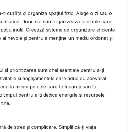
a-ți curăța și organiza spațiul fizic. Alege o zi sau o
 și aruncă, donează sau organizează lucrurile care
pațiu inutil. Creează sisteme de organizare eficiente
e ai nevoie și pentru a menține un mediu ordonat și
i și prioritizarea sunt chei esențiale pentru a-ți
ctivitățile și angajamentele care aduc cu adevărat
 redu la minim pe cele care te încarcă sau îți
i timpul pentru a-ți dedica energiile și resursele
tine.
ă de stres și complicare. Simplifică-ți viața