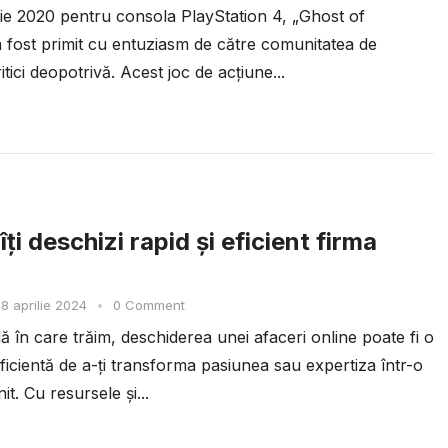
ulie 2020 pentru consola PlayStation 4, „Ghost of
 fost primit cu entuziasm de către comunitatea de
ritici deopotrivă. Acest joc de acțiune...
ți deschizi rapid și eficient firma
8 aprilie 2024
•
0 Comment
ală în care trăim, deschiderea unei afaceri online poate fi o
ficientă de a-ți transforma pasiunea sau expertiza într-o
it. Cu resursele și...