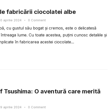
e fabricării ciocolatei albe
0 aprilie 2024
•
0 Comment
bă, cu gustul său bogat și cremos, este o delicatesă
 întreaga lume. Cu toate acestea, puțini cunosc detaliile și
plicate în fabricarea acestei ciocolate...
f Tsushima: O aventură care merită
9 aprilie 2024
•
0 Comment