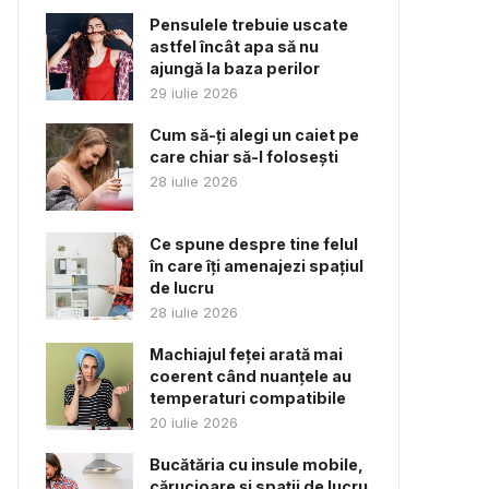
Pensulele trebuie uscate
astfel încât apa să nu
ajungă la baza perilor
29 iulie 2026
Cum să-ți alegi un caiet pe
care chiar să-l folosești
28 iulie 2026
Ce spune despre tine felul
în care îți amenajezi spațiul
de lucru
28 iulie 2026
Machiajul feței arată mai
coerent când nuanțele au
temperaturi compatibile
20 iulie 2026
Bucătăria cu insule mobile,
cărucioare și spații de lucru