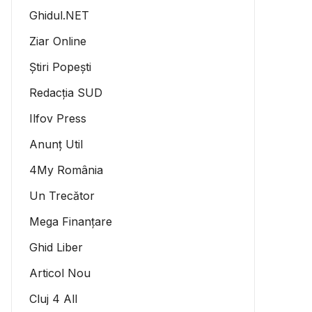
Ghidul.NET
Ziar Online
Știri Popești
Redacția SUD
Ilfov Press
Anunț Util
4My România
Un Trecător
Mega Finanțare
Ghid Liber
Articol Nou
Cluj 4 All