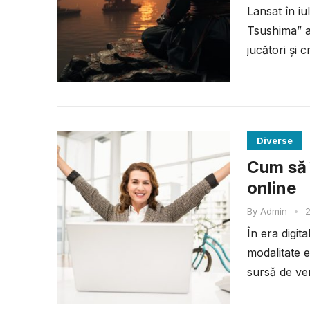
Lansat în i
Tsushima” a
jucători și c
Diverse
Cum să î
online
By
Admin
•
2
În era digit
modalitate e
sursă de ven