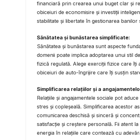
financiară prin crearea unui buget clar și rea
obiceiuri de economisire și investiții intelig
stabilitate și libertate în gestionarea banilor
Sănătatea și bunăstarea simplificate:
Sănătatea și bunăstarea sunt aspecte fundam
domenii poate implica adoptarea unui stil de 
fizică regulată. Alege exerciții fizice care îț
obiceiuri de auto-îngrijire care îți susțin st
Simplificarea relațiilor și a angajamentelo
Relațiile și angajamentele sociale pot aduce 
stres și copleșeală. Simplificarea acestor as
comunicarea deschisă și sinceră și concentra
satisfacție și creștere personală. Fii atent la
energia în relațiile care contează cu adevăr