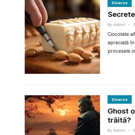
Diverse
Secretel
By
Admin
•
3
Ciocolata al
apreciată în
procesele im
Diverse
Ghost o
trăită?
By
Admin
•
2