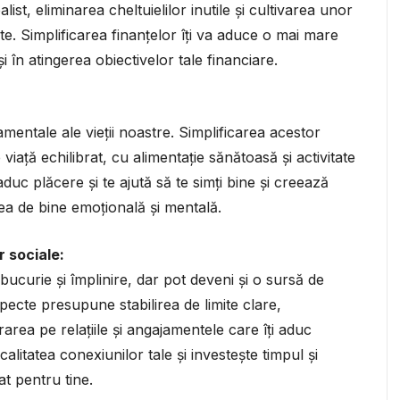
list, eliminarea cheltuielilor inutile și cultivarea unor
ente. Simplificarea finanțelor îți va aduce o mai mare
 și în atingerea obiectivelor tale financiare.
entale ale vieții noastre. Simplificarea acestor
viață echilibrat, cu alimentație sănătoasă și activitate
i aduc plăcere și te ajută să te simți bine și creează
area de bine emoțională și mentală.
r sociale:
bucurie și împlinire, dar pot deveni și o sursă de
pecte presupune stabilirea de limite clare,
rea pe relațiile și angajamentele care îți aduc
 calitatea conexiunilor tale și investește timpul și
at pentru tine.