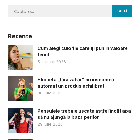
Caută
după:
Recente
Cum alegi culorile care îți pun în valoare
tenul
5 august 2026
Eticheta „fără zahăr” nu înseamnă
automat un produs echilibrat
30 iulie 2026
Pensulele trebuie uscate astfel încât apa
să nu ajungă la baza perilor
29 iulie 2026