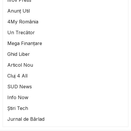
Ilfov Press
Anunț Util
4My România
Un Trecător
Mega Finanțare
Ghid Liber
Articol Nou
Cluj 4 All
SUD News
Info Now
Știri Tech
Jurnal de Bârlad