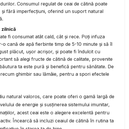
i ridurilor. Consumul regulat de ceai de cătină poate
 și fără imperfecțiuni, oferind un suport natural
ă.
 zilnică
te fi consumat atât cald, cât și rece. Poți infuza
r-o cană de apă fierbinte timp de 5-10 minute și să îl
gust plăcut, ușor acrișor, și poate fi îndulcit cu
tant să alegi fructe de cătină de calitate, provenite
 băutura ta este pură și benefică pentru sănătate. De
precum ghimbir sau lămâie, pentru a spori efectele
diu natural valoros, care poate oferi o gamă largă de
velului de energie și susținerea sistemului imunitar,
mațiilor, acest ceai este o alegere excelentă pentru
 activ. Încearcă să incluzi ceaiul de cătină în rutina ta
ificative în starea ta de bine.