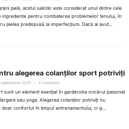
ijirii pielii, acidul salicilic este considerat unul dintre cele
te ingrediente pentru combaterea problemelor tenului, în
ru pielea predispusă la imperfecțiuni. Dacă ai avut...
tru alegerea colanților sport potriviți
 septembrie 2025
•
0 Comment
rt sunt un element esențial în garderoba oricărui pasionat
alergare sau yoga. Alegerea colanților potriviți nu
 doar confortul în timpul antrenamentului, ci și
...