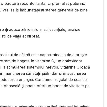
r o băutură reconfortantă, ci și un aliat puternic
 vrei să îți îmbunătățești starea generală de bine,
re îți aduce zilnic informații esențiale, analize
til de viață echilibrat.
ceaiului de cătină este capacitatea sa de a crește
extrem de bogate în vitamina C, un antioxidant
i la stimularea sistemului nervos. Vitamina C joacă
n menținerea sănătății pielii, dar și în susținerea
 producerea energiei. Consumul regulat de ceai de
e oboseală și poate oferi un boost de vitalitate pe
itamine și minerale care sprijină sistemul imunitar.