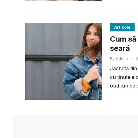
Articole
Cum să 
seară
By
Admin
•
3
Jacheta din 
cu ținutele 
outfituri de 