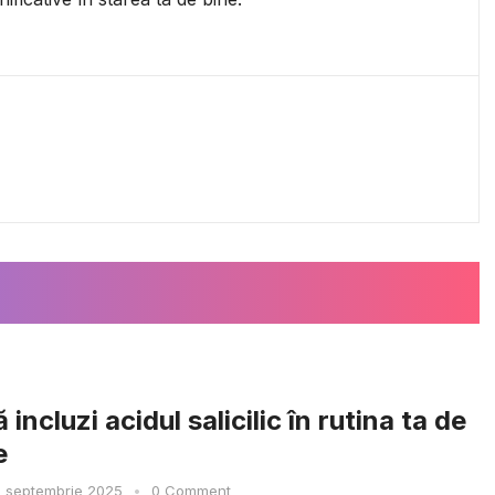
 incluzi acidul salicilic în rutina ta de
e
 septembrie 2025
•
0 Comment