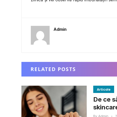
Admin
RELATED POSTS
Articole
De ce să
skincar
By
Admin
•
2