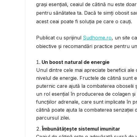
grași esențiali, ceaiul de cătină nu este doa
pentru sănătatea ta. Dacă te simți obosit sau
acest ceai poate fi soluția pe care o cauți.
Publicat cu sprijinul
Sudhome.ro
, un site ca
obiective și recomandări practice pentru un s
Un boost natural de energie
Unul dintre cele mai apreciate beneficii ale 
nivelul de energie. Fructele de cătină sunt 
puternic care ajută la combaterea oboselii ș
un rol esențial în producerea de colagen și î
funcțiilor adrenale, care sunt implicate în
cătină poate ajuta la combaterea senzației d
parcursul zilei.
Îmbunătățește sistemul imunitar
Ceaiul de cătină este o adevărată sursă de v