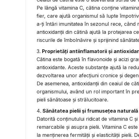
Pe lângă vitamina C, cătina conține vitamina
fier, care ajută organismul să lupte împotriva
a-ți întări imunitatea în sezonul rece, când
antioxidanții din cătină ajută la protejarea
riscurile de îmbolnăvire și sprijinind sănăta
Proprietăți antiinflamatorii și antioxida
Cătina este bogată în flavonoide și acizi graș
antioxidante. Aceste substanțe ajută la redu
dezvoltarea unor afecțiuni cronice și degen
De asemenea, antioxidanții din ceaiul de căti
organismului, având un rol important în pre
pieli sănătoase și strălucitoare.
Sănătatea pielii și frumusețea naturală
Datorită conținutului ridicat de vitamina C și 
remarcabile și asupra pielii. Vitamina C est
la menținerea fermității și elasticității pielii