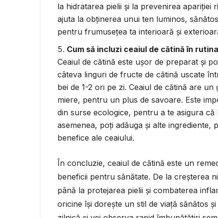
la hidratarea pielii și la prevenirea apariție
ajuta la obținerea unui ten luminos, sănătos
pentru frumusețea ta interioară și exterioar
Cum să incluzi ceaiul de cătină în rutina
Ceaiul de cătină este ușor de preparat și poa
câteva linguri de fructe de cătină uscate înt
bei de 1-2 ori pe zi. Ceaiul de cătină are un 
miere, pentru un plus de savoare. Este impor
din surse ecologice, pentru a te asigura că
asemenea, poți adăuga și alte ingrediente, 
benefice ale ceaiului.
În concluzie, ceaiul de cătină este un reme
beneficii pentru sănătate. De la creșterea ni
până la protejarea pielii și combaterea infla
oricine își dorește un stil de viață sănătos și
zilnică și vei observa rapid îmbunătățiri semn