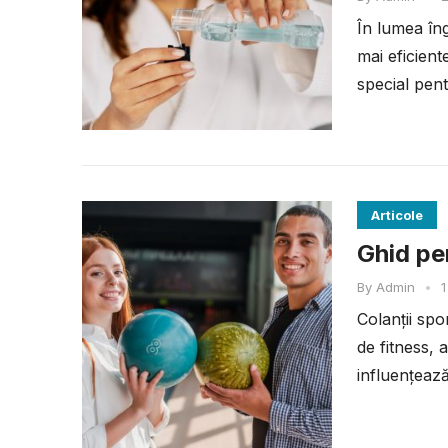
În lumea îngr
mai eficien
special pent
Articole
Ghid pen
By
Admin
•
1
Colanții spo
de fitness, 
influențează
performanța