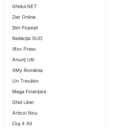
Ghidul.NET
Ziar Online
Știri Popești
Redacția SUD
Ilfov Press
Anunț Util
4My România
Un Trecător
Mega Finanțare
Ghid Liber
Articol Nou
Cluj 4 All