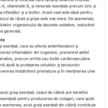
 A, vitaminele B, și minerale esențiale precum zinc și
 infecțiilor și a bolilor. Acest ceai este ideal pentru
 riscul de răceli și gripe este mai mare. De asemenea,
 celulelor organismului de daunele oxidative, reducând
tea generală.
nte
i esențiali, care au efecte antiinflamatorii și
cerea inflamațiilor din organism, prevenind astfel
erative, precum artrita sau bolile cardiovasculare.
nă ajută la protejarea celulelor și țesuturilor
venirea îmbătrânirii premature și în menținerea unei
acizi grași esențiali, ceaiul de cătină are beneficii
e esențială pentru producerea de colagen, care ajută
. De asemenea, acizii grași esențiali din cătină contribuie