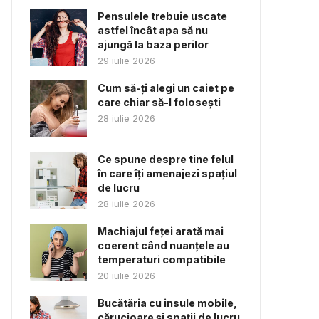
Pensulele trebuie uscate
astfel încât apa să nu
ajungă la baza perilor
29 iulie 2026
Cum să-ți alegi un caiet pe
care chiar să-l folosești
28 iulie 2026
Ce spune despre tine felul
în care îți amenajezi spațiul
de lucru
28 iulie 2026
Machiajul feței arată mai
coerent când nuanțele au
temperaturi compatibile
20 iulie 2026
Bucătăria cu insule mobile,
cărucioare și spații de lucru