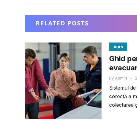
RELATED POSTS
Auto
Ghid pe
evacuar
By
Admin
•
2
Sistemul de 
corectă a mo
colectarea g