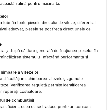
e această rutină pentru mașina ta.
telor
 lubrifia toate piesele din cutia de viteze, diferențial
ivel adecvat, piesele se pot freca direct unele de
e
eia și disipă căldura generată de fricțiunea pieselor în
aîncălzirea sistemului, afectând performanța și
chimbare a vitezelor
 dificultăți în schimbarea vitezelor, zgomote
iteze. Verificarea regulată permite identificarea
 reparații costisitoare.
mul de combustibil
mai eficient, ceea ce se traduce printr-un consum