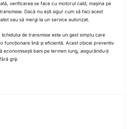
ată, verificarea se face cu motorul cald, mașina pe
 transmisie. Dacă nu ești sigur cum să faci acest
alist sau să mergi la un service autorizat.
i lichidului de transmisie este un gest simplu care
 o funcționare lină și eficientă. Acest obicei preventiv
să economisești bani pe termen lung, asigurându-ți
ră griji.