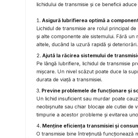
lichidului de transmisie și ce beneficii aduc
Asigură lubrifierea optimă a componen
Lichidul de transmisie are rolul principal de a
și alte componente ale sistemului. Fără un n
altele, ducând la uzură rapidă și deteriorări.
Ajută la răcirea sistemului de transmisi
Pe lângă lubrifiere, lichidul de transmisie pr
mișcare. Un nivel scăzut poate duce la supr
durata de viață a transmisiei.
Previne problemele de funcționare și s
Un lichid insuficient sau murdar poate cauza
neobișnuite sau chiar blocaje ale cutiei de v
timpurie a acestor probleme și evitarea unor
Menține eficiența transmisiei și consu
O transmisie bine întreținută funcționează 