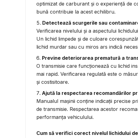
optimizat de carburant și o experiență de co
bună contribuie la acest echilibru.
Detectează scurgerile sau contaminare
Verificarea nivelului și a aspectului lichidulu
Un lichid limpede și de culoare corespunzăt
lichid murdar sau cu miros ars indică necesit
Previne deteriorarea prematură a trans
O transmisie care funcționează cu lichid ins
mai rapid. Verificarea regulată este o măsur
și costisitoare.
Ajută la respectarea recomandărilor p
Manualul mașinii conține indicații precise pri
de transmisie. Respectarea acestor recomand
performanța vehiculului.
Cum să verifici corect nivelul lichidului d