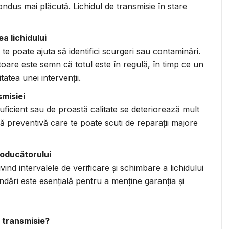
ndus mai plăcută. Lichidul de transmisie în stare
a lichidului
i te poate ajuta să identifici scurgeri sau contaminări.
oare este semn că totul este în regulă, în timp ce un
atea unei intervenții.
misiei
uficient sau de proastă calitate se deteriorează mult
ă preventivă care te poate scuti de reparații majore
roducătorului
vind intervalele de verificare și schimbare a lichidului
ări este esențială pentru a menține garanția și
e transmisie?