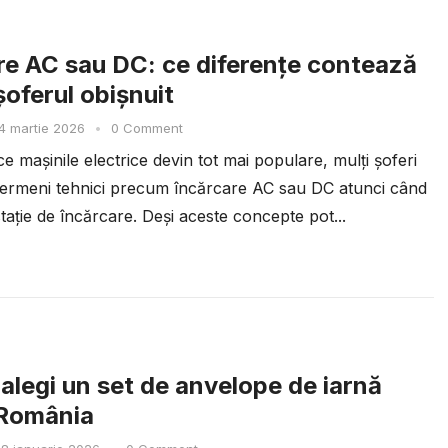
re AC sau DC: ce diferențe contează
șoferul obișnuit
4 martie 2026
•
0 Comment
 mașinile electrice devin tot mai populare, mulți șoferi
ermeni tehnici precum încărcare AC sau DC atunci când
tație de încărcare. Deși aceste concepte pot...
alegi un set de anvelope de iarnă
 România