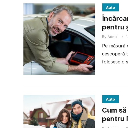
Auto
Încărca
pentru 
By
Admin
•
1
Pe măsură ce
descoperă t
folosesc o s
Auto
Cum să 
pentru