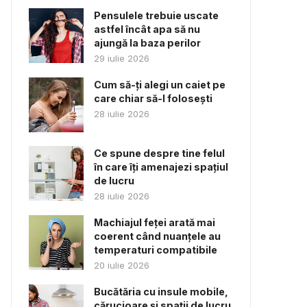
Pensulele trebuie uscate
astfel încât apa să nu
ajungă la baza perilor
29 iulie 2026
Cum să-ți alegi un caiet pe
care chiar să-l folosești
28 iulie 2026
Ce spune despre tine felul
în care îți amenajezi spațiul
de lucru
28 iulie 2026
Machiajul feței arată mai
coerent când nuanțele au
temperaturi compatibile
20 iulie 2026
Bucătăria cu insule mobile,
cărucioare și spații de lucru