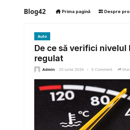
Blog42
Prima pagină
Despre pro
Auto
De ce să verifici nivelul
regulat
Admin
20 iunie 2026
•
0 Comment
Shar