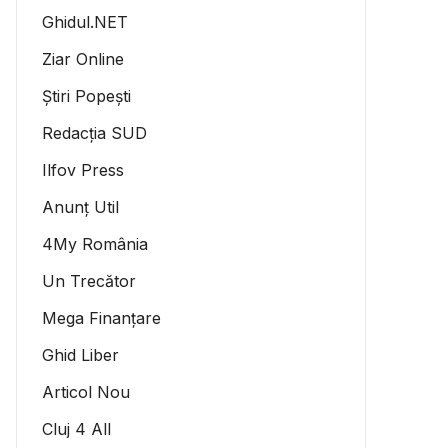
Ghidul.NET
Ziar Online
Știri Popești
Redacția SUD
Ilfov Press
Anunț Util
4My România
Un Trecător
Mega Finanțare
Ghid Liber
Articol Nou
Cluj 4 All