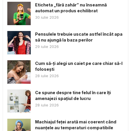
Eticheta „fără zahăr” nu înseamnă
automat un produs echilibrat
30 iulie 2026
Pensulele trebuie uscate astfel încât apa
să nu ajungă la baza perilor
29 iulie 2026
Cum să-ți alegi un caiet pe care chiar să-l
folosești
28 iulie 2026
Ce spune despre tine felul în care îți
amenajezi spațiul de lucru
28 iulie 2026
Machiajul feței arată mai coerent când
nuanțele au temperaturi compatibile