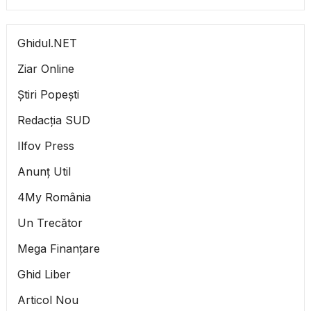
Ghidul.NET
Ziar Online
Știri Popești
Redacția SUD
Ilfov Press
Anunț Util
4My România
Un Trecător
Mega Finanțare
Ghid Liber
Articol Nou