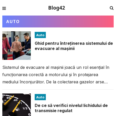
Blog42
AUTO
Auto
Ghid pentru întreținerea sistemului de
evacuare al mașinii
Sistemul de evacuare al mașinii joacă un rol esențial în
funcționarea corectă a motorului și în protejarea
mediului înconjurător. De la colectarea gazelor arse
până la reducerea emisiilor...
Auto
De ce să verifici nivelul lichidului de
transmisie regulat