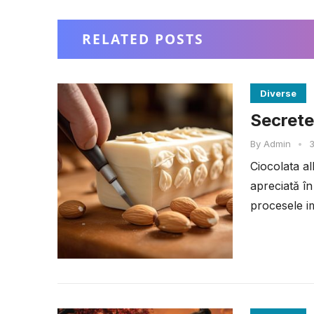
RELATED POSTS
Diverse
Secretel
By
Admin
•
3
Ciocolata al
apreciată în
procesele im