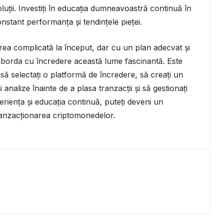
oluții. Investiți în educația dumneavoastră continuă în
nstant performanța și tendințele pieței.
a complicată la început, dar cu un plan adecvat și
 aborda cu încredere această lume fascinantă. Este
să selectați o platformă de încredere, să creați un
și analize înainte de a plasa tranzacții și să gestionați
eriența și educația continuă, puteți deveni un
 tranzacționarea criptomonedelor.