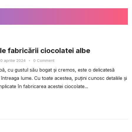
e fabricării ciocolatei albe
0 aprilie 2024
•
0 Comment
bă, cu gustul său bogat și cremos, este o delicatesă
 întreaga lume. Cu toate acestea, puțini cunosc detaliile și
plicate în fabricarea acestei ciocolate...