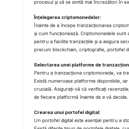
procesul și să se simtă mai încrezători în ex
Înțelegerea criptomonedelor:
Înainte de a începe tranzacționarea criptomo
și cum funcționează. Criptomonedele sunt ac
pentru a facilita tranzacțiile și a asigura se
precum blockchain, criptografie, portofel di
Selectarea unei platforme de tranzacțion
Pentru a tranzacționa criptomonede, va trebu
Există numeroase platforme disponibile, iar
crucială. Asigurați-vă că verificați recenziile
de fiecare platformă înainte de a vă decide.
Crearea unui portofel digital:
Un portofel digital este esențial pentru a st
Există diferite tipuri de portofele digitale, 