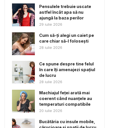
Pensulele trebuie uscate
astfel încât apa să nu
ajungă la baza perilor
29 iulie 2026
Cum să-ți alegi un caiet pe
care chiar să-l folosești
28 iulie 2026
Ce spune despre tine felul
în care îți amenajezi spațiul
de lucru
28 iulie 2026
Machiajul feței arată mai
coerent când nuanțele au
temperaturi compatibile
20 iulie 2026
Bucătăria cu insule mobile,
cărucioare și spații de lucru