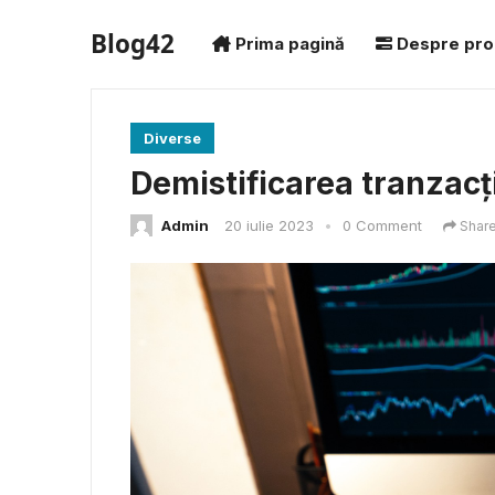
Blog42
Prima pagină
Despre pro
Diverse
Demistificarea tranzacți
Admin
20 iulie 2023
•
0 Comment
Shar