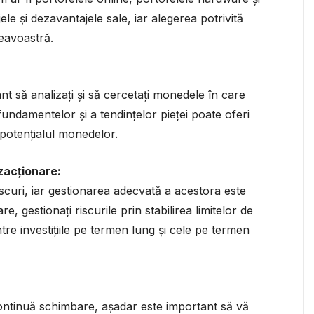
ele și dezavantajele sale, iar alegerea potrivită
neavoastră.
nt să analizați și să cercetați monedele în care
a fundamentelor și a tendințelor pieței poate oferi
potențialul monedelor.
nzacționare:
curi, iar gestionarea adecvată a acestora este
re, gestionați riscurile prin stabilirea limitelor de
între investițiile pe termen lung și cele pe termen
continuă schimbare, așadar este important să vă