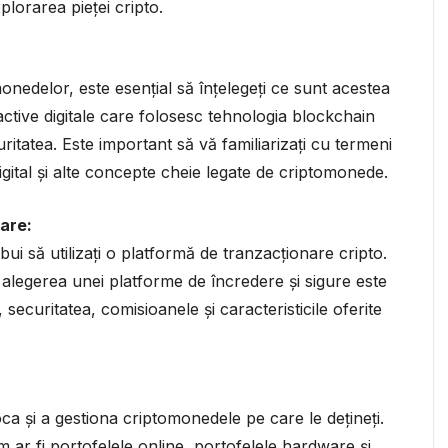
plorarea pieței cripto.
nedelor, este esențial să înțelegeți ce sunt acestea
tive digitale care folosesc tehnologia blockchain
curitatea. Este important să vă familiarizați cu termeni
gital și alte concepte cheie legate de criptomonede.
are:
i să utilizați o platformă de tranzacționare cripto.
 alegerea unei platforme de încredere și sigure este
, securitatea, comisioanele și caracteristicile oferite
oca și a gestiona criptomonedele pe care le dețineți.
cum ar fi portofelele online, portofelele hardware și