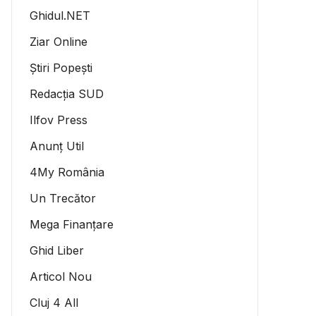
Ghidul.NET
Ziar Online
Știri Popești
Redacția SUD
Ilfov Press
Anunț Util
4My România
Un Trecător
Mega Finanțare
Ghid Liber
Articol Nou
Cluj 4 All