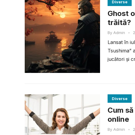
Diverse
Ghost o
trăită?
By
Admin
•
2
Lansat în i
Tsushima” a
jucători și c
Diverse
Cum să î
online
By
Admin
•
2