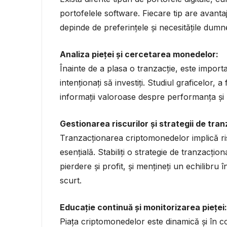
portofelele software. Fiecare tip are avantaj
depinde de preferințele și necesitățile dum
Analiza pieței și cercetarea monedelor:
Înainte de a plasa o tranzacție, este importa
intenționați să investiți. Studiul graficelor, 
informații valoroase despre performanța și 
Gestionarea riscurilor și strategii de tra
Tranzacționarea criptomonedelor implică ris
esențială. Stabiliți o strategie de tranzacționa
pierdere și profit, și mențineți un echilibru 
scurt.
Educație continuă și monitorizarea pieței:
Piața criptomonedelor este dinamică și în 