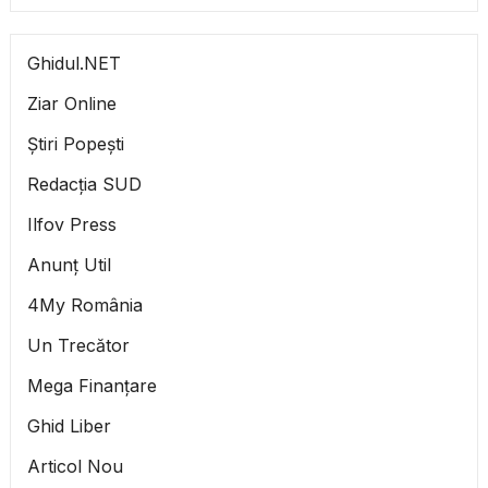
Ghidul.NET
Ziar Online
Știri Popești
Redacția SUD
Ilfov Press
Anunț Util
4My România
Un Trecător
Mega Finanțare
Ghid Liber
Articol Nou