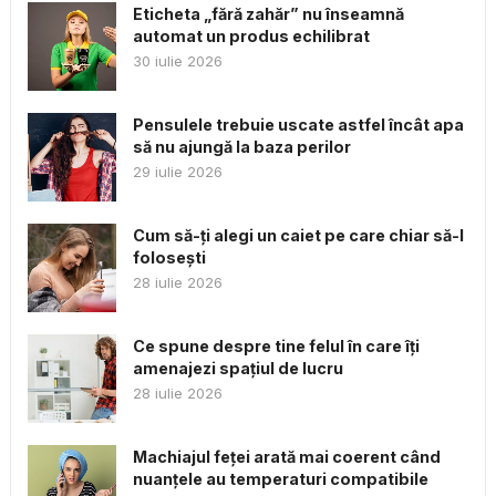
Eticheta „fără zahăr” nu înseamnă
automat un produs echilibrat
30 iulie 2026
Pensulele trebuie uscate astfel încât apa
să nu ajungă la baza perilor
29 iulie 2026
Cum să-ți alegi un caiet pe care chiar să-l
folosești
28 iulie 2026
Ce spune despre tine felul în care îți
amenajezi spațiul de lucru
28 iulie 2026
Machiajul feței arată mai coerent când
nuanțele au temperaturi compatibile