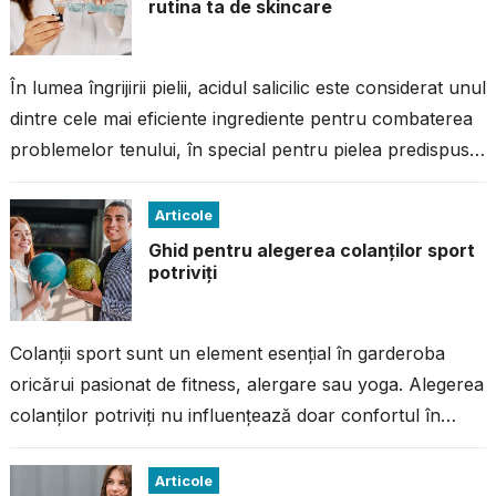
rutina ta de skincare
În lumea îngrijirii pielii, acidul salicilic este considerat unul
dintre cele mai eficiente ingrediente pentru combaterea
problemelor tenului, în special pentru pielea predispusă
la imperfecțiuni. Dacă ai avut...
Articole
Ghid pentru alegerea colanților sport
potriviți
Colanții sport sunt un element esențial în garderoba
oricărui pasionat de fitness, alergare sau yoga. Alegerea
colanților potriviți nu influențează doar confortul în
timpul antrenamentului, ci și performanța...
Articole