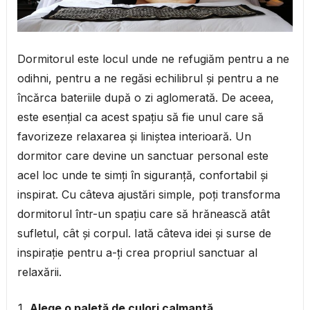
Dormitorul este locul unde ne refugiăm pentru a ne
odihni, pentru a ne regăsi echilibrul și pentru a ne
încărca bateriile după o zi aglomerată. De aceea,
este esențial ca acest spațiu să fie unul care să
favorizeze relaxarea și liniștea interioară. Un
dormitor care devine un sanctuar personal este
acel loc unde te simți în siguranță, confortabil și
inspirat. Cu câteva ajustări simple, poți transforma
dormitorul într-un spațiu care să hrănească atât
sufletul, cât și corpul. Iată câteva idei și surse de
inspirație pentru a-ți crea propriul sanctuar al
relaxării.
Alege o paletă de culori calmantă