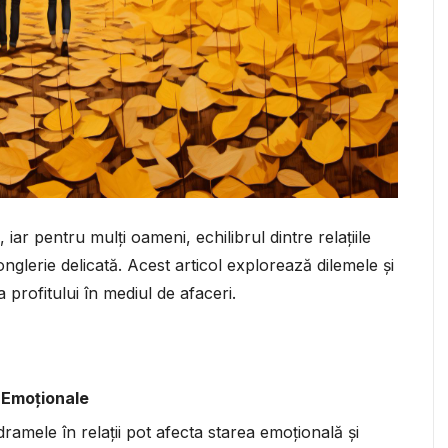
ar pentru mulți oameni, echilibrul dintre relațiile
onglerie delicată. Acest articol explorează dilemele și
ea profitului în mediul de afaceri.
i Emoționale
dramele în relații pot afecta starea emoțională și