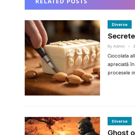
RELATED POSTS
Diverse
Secretel
By
Admin
•
3
Ciocolata al
apreciată în
procesele im
Diverse
Ghost o