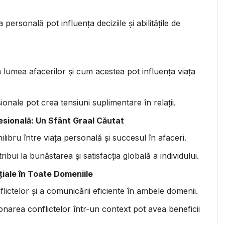
rsonală pot influența deciziile și abilitățile de
n lumea afacerilor și cum acestea pot influența viața
onale pot crea tensiuni suplimentare în relații.
fesională: Un Sfânt Graal Căutat
ilibru între viața personală și succesul în afaceri.
bui la bunăstarea și satisfacția globală a individului.
țiale în Toate Domeniile
flictelor și a comunicării eficiente în ambele domenii.
ionarea conflictelor într-un context pot avea beneficii