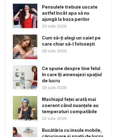
Pensulele trebuie uscate
astfel încât apa să nu
ajungă la baza perilor
29 iulie 2026
Cum să-ți alegi un caiet pe
care chiar să-l folosești
28 iulie 2026
Ce spune despre tine felul
în care îți amenajezi spațiul
de lucru
28 iulie 2026
Machiajul feței arată mai
coerent când nuanțele au
temperaturi compatibile
20 iulie 2026
Bucătăria cu insule mobile,
cărucioare și spații de lucru