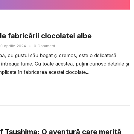
e fabricării ciocolatei albe
0 aprilie 2024
•
0 Comment
bă, cu gustul său bogat și cremos, este o delicatesă
 întreaga lume. Cu toate acestea, puțini cunosc detaliile și
plicate în fabricarea acestei ciocolate...
f Tsushima: O aventură care merită