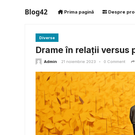
Blog42
Prima pagină
Despre pro
Diverse
Drame în relații versus p
Admin
21 noiembrie 2023
•
0 Comment