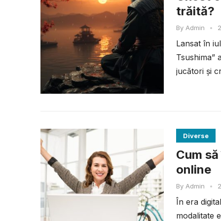
trăită?
By
Admin
•
2
Lansat în i
Tsushima” a
jucători și c
Diverse
Cum să î
online
By
Admin
•
2
În era digit
modalitate e