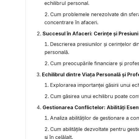
echilibrul personal.
Cum problemele nerezolvate din sfera pe
concentrare în afaceri.
Succesul în Afaceri: Cerințe și Presiuni
Descrierea presiunilor și cerințelor di
personală.
Cum preocupările financiare și profesi
Echilibrul dintre Viața Personală și Pro
Explorarea importanței găsirii unui ech
Cum găsirea unui echilibru poate contri
Gestionarea Conflictelor: Abilități Esen
Analiza abilităților de gestionare a con
Cum abilitățile dezvoltate pentru gest
și în celălalt.