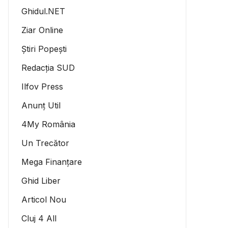
Ghidul.NET
Ziar Online
Știri Popești
Redacția SUD
Ilfov Press
Anunț Util
4My România
Un Trecător
Mega Finanțare
Ghid Liber
Articol Nou
Cluj 4 All