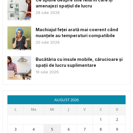
amenajezi spațiul de lucru
28 iulie 2026
Machiajul feței arată mai coerent când
nuanțele au temperaturi compatibile
20 iulie 2026
Bucătăria cu insule mobile, cărucioare și
spații de lucru suplimentare
19 iulie 2026
AUGUST 2026
L
Ma
Mi
J
V
S
D
1
2
3
4
5
6
7
8
9