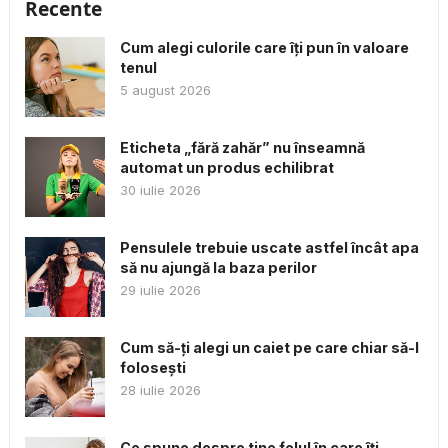
Recente
Cum alegi culorile care îți pun în valoare
tenul
5 august 2026
Eticheta „fără zahăr” nu înseamnă
automat un produs echilibrat
30 iulie 2026
Pensulele trebuie uscate astfel încât apa
să nu ajungă la baza perilor
29 iulie 2026
Cum să-ți alegi un caiet pe care chiar să-l
folosești
28 iulie 2026
Ce spune despre tine felul în care îți