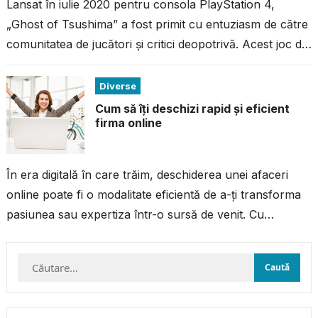
Lansat în iulie 2020 pentru consola PlayStation 4,
„Ghost of Tsushima” a fost primit cu entuziasm de către
comunitatea de jucători și critici deopotrivă. Acest joc de
acțiune...
Diverse
Cum să îți deschizi rapid și eficient
firma online
În era digitală în care trăim, deschiderea unei afaceri
online poate fi o modalitate eficientă de a-ți transforma
pasiunea sau expertiza într-o sursă de venit. Cu
resursele și...
Caută
după: