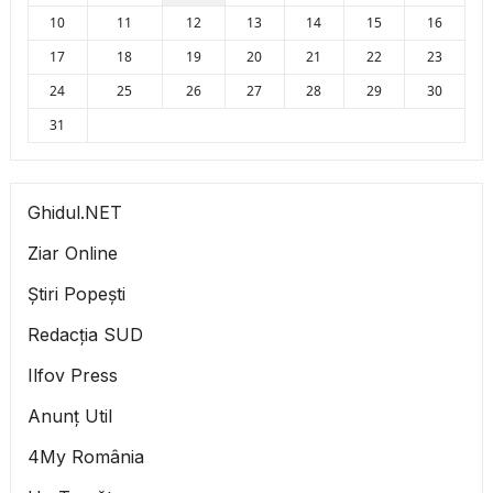
10
11
12
13
14
15
16
17
18
19
20
21
22
23
24
25
26
27
28
29
30
31
Ghidul.NET
Ziar Online
Știri Popești
Redacția SUD
Ilfov Press
Anunț Util
4My România