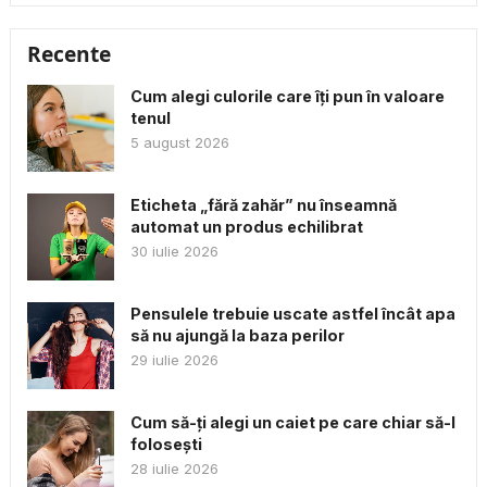
Recente
Cum alegi culorile care îți pun în valoare
tenul
5 august 2026
Eticheta „fără zahăr” nu înseamnă
automat un produs echilibrat
30 iulie 2026
Pensulele trebuie uscate astfel încât apa
să nu ajungă la baza perilor
29 iulie 2026
Cum să-ți alegi un caiet pe care chiar să-l
folosești
28 iulie 2026