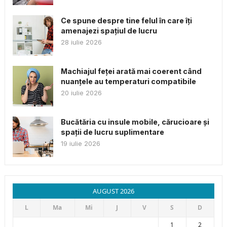
Ce spune despre tine felul în care îți
amenajezi spațiul de lucru
28 iulie 2026
Machiajul feței arată mai coerent când
nuanțele au temperaturi compatibile
20 iulie 2026
Bucătăria cu insule mobile, cărucioare și
spații de lucru suplimentare
19 iulie 2026
AUGUST 2026
L
Ma
Mi
J
V
S
D
1
2