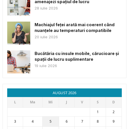
amenajezi spațiul de lucru
28 iulie 2026
Machiajul feței arată mai coerent când
nuanțele au temperaturi compatibile
20 iulie 2026
Bucătăria cu insule mobile, cărucioare și
spații de lucru suplimentare
19 iulie 2026
AUGUST 2026
L
Ma
Mi
J
V
S
D
1
2
3
4
5
6
7
8
9