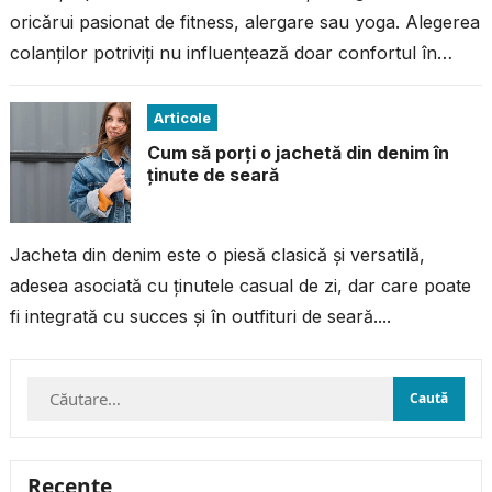
oricărui pasionat de fitness, alergare sau yoga. Alegerea
colanților potriviți nu influențează doar confortul în
timpul antrenamentului, ci și performanța...
Articole
Cum să porți o jachetă din denim în
ținute de seară
Jacheta din denim este o piesă clasică și versatilă,
adesea asociată cu ținutele casual de zi, dar care poate
fi integrată cu succes și în outfituri de seară....
Caută
după:
Recente