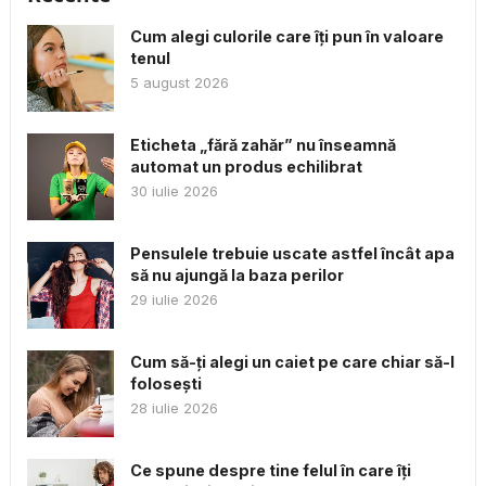
Cum alegi culorile care îți pun în valoare
tenul
5 august 2026
Eticheta „fără zahăr” nu înseamnă
automat un produs echilibrat
30 iulie 2026
Pensulele trebuie uscate astfel încât apa
să nu ajungă la baza perilor
29 iulie 2026
Cum să-ți alegi un caiet pe care chiar să-l
folosești
28 iulie 2026
Ce spune despre tine felul în care îți