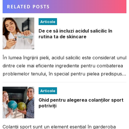
RELATED POSTS
Articole
De ce să incluzi acidul salicilic în
rutina ta de skincare
În lumea îngrijirii pielii, acidul salicilic este considerat unul
dintre cele mai eficiente ingrediente pentru combaterea
problemelor tenului, în special pentru pielea predispusă
la imperfecțiuni. Dacă ai avut...
Articole
Ghid pentru alegerea colanților sport
potriviți
Colanții sport sunt un element esențial în garderoba