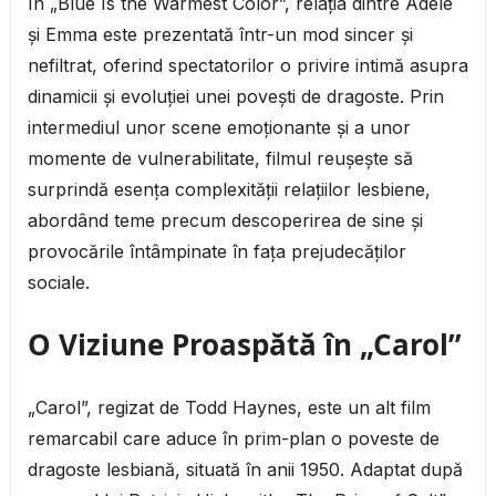
În „Blue Is the Warmest Color”, relația dintre Adèle
și Emma este prezentată într-un mod sincer și
nefiltrat, oferind spectatorilor o privire intimă asupra
dinamicii și evoluției unei povești de dragoste. Prin
intermediul unor scene emoționante și a unor
momente de vulnerabilitate, filmul reușește să
surprindă esența complexității relațiilor lesbiene,
abordând teme precum descoperirea de sine și
provocările întâmpinate în fața prejudecăților
sociale.
O Viziune Proaspătă în „Carol”
„Carol”, regizat de Todd Haynes, este un alt film
remarcabil care aduce în prim-plan o poveste de
dragoste lesbiană, situată în anii 1950. Adaptat după