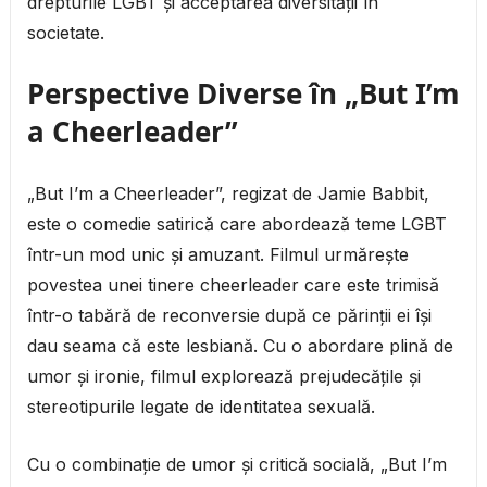
drepturile LGBT și acceptarea diversității în
societate.
Perspective Diverse în „But I’m
a Cheerleader”
„But I’m a Cheerleader”, regizat de Jamie Babbit,
este o comedie satirică care abordează teme LGBT
într-un mod unic și amuzant. Filmul urmărește
povestea unei tinere cheerleader care este trimisă
într-o tabără de reconversie după ce părinții ei își
dau seama că este lesbiană. Cu o abordare plină de
umor și ironie, filmul explorează prejudecățile și
stereotipurile legate de identitatea sexuală.
Cu o combinație de umor și critică socială, „But I’m