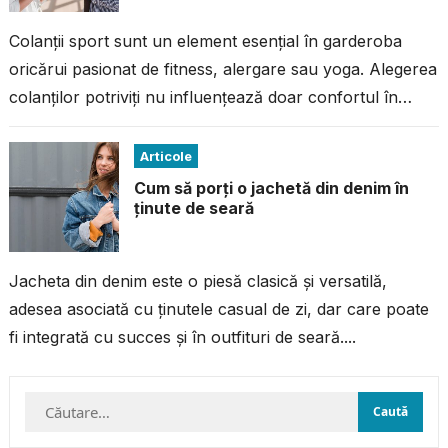
Colanții sport sunt un element esențial în garderoba
oricărui pasionat de fitness, alergare sau yoga. Alegerea
colanților potriviți nu influențează doar confortul în
timpul antrenamentului, ci și performanța...
Articole
Cum să porți o jachetă din denim în
ținute de seară
Jacheta din denim este o piesă clasică și versatilă,
adesea asociată cu ținutele casual de zi, dar care poate
fi integrată cu succes și în outfituri de seară....
Caută
după: