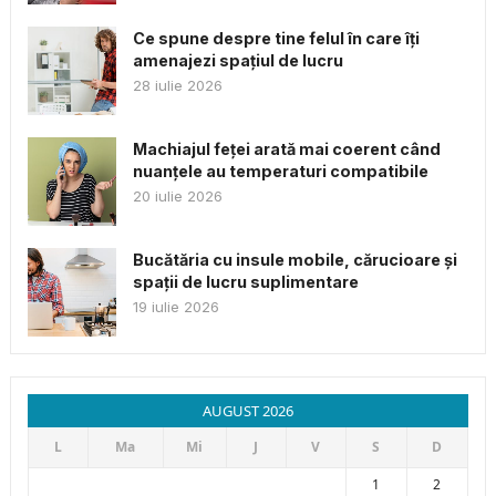
Ce spune despre tine felul în care îți
amenajezi spațiul de lucru
28 iulie 2026
Machiajul feței arată mai coerent când
nuanțele au temperaturi compatibile
20 iulie 2026
Bucătăria cu insule mobile, cărucioare și
spații de lucru suplimentare
19 iulie 2026
AUGUST 2026
L
Ma
Mi
J
V
S
D
1
2