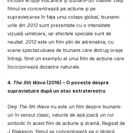
inclusiv erupții vulcanice și tsunami-uri masive. Deși
filmul se concentrează pe acțiune și pe
supraviețuirea în fața unui colaps global, tsunami-
urile din
2012
sunt prezentate cu o intensitate
vizuală uimitoare, iar efectele speciale sunt de
neuitat.
2012
este un film plin de adrenalina, cu
scene spectaculoase de tsunami care distrug orașe
întregi, fiind un exemplu al unui film de acțiune care
încorporează dezastre naturale.
4.
The 5th Wave
(2016) – O poveste despre
supraviețuire după un atac extraterestru
Deși
The 5th Wave
nu este un film despre tsunami-
uri în sensul clasic, valurile de apă joacă un rol
simbolic în acest film de acțiune și dramă. Regizat de
J Blakeson, filmul se concentrează pe o tânără,