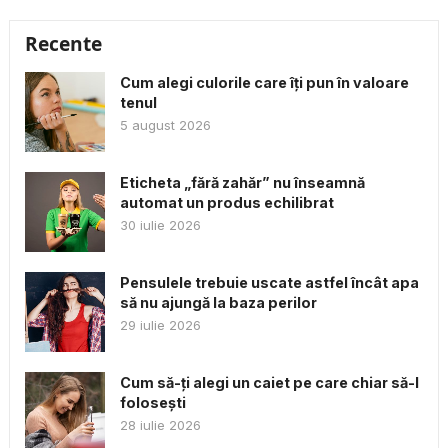
Recente
Cum alegi culorile care îți pun în valoare
tenul
5 august 2026
Eticheta „fără zahăr” nu înseamnă
automat un produs echilibrat
30 iulie 2026
Pensulele trebuie uscate astfel încât apa
să nu ajungă la baza perilor
29 iulie 2026
Cum să-ți alegi un caiet pe care chiar să-l
folosești
28 iulie 2026