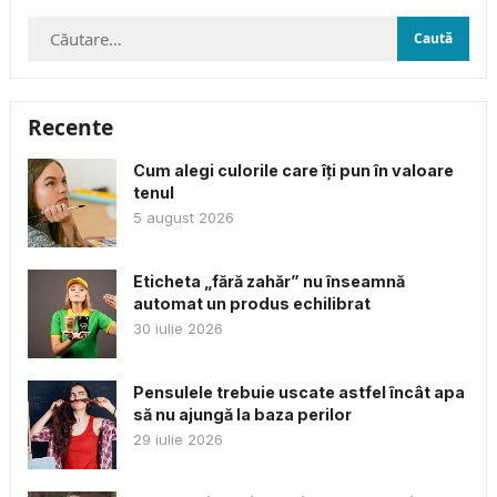
Caută
după:
Recente
Cum alegi culorile care îți pun în valoare
tenul
5 august 2026
Eticheta „fără zahăr” nu înseamnă
automat un produs echilibrat
30 iulie 2026
Pensulele trebuie uscate astfel încât apa
să nu ajungă la baza perilor
29 iulie 2026