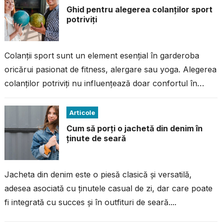
Ghid pentru alegerea colanților sport
potriviți
Colanții sport sunt un element esențial în garderoba
oricărui pasionat de fitness, alergare sau yoga. Alegerea
colanților potriviți nu influențează doar confortul în
timpul antrenamentului, ci și performanța...
Articole
Cum să porți o jachetă din denim în
ținute de seară
Jacheta din denim este o piesă clasică și versatilă,
adesea asociată cu ținutele casual de zi, dar care poate
fi integrată cu succes și în outfituri de seară....