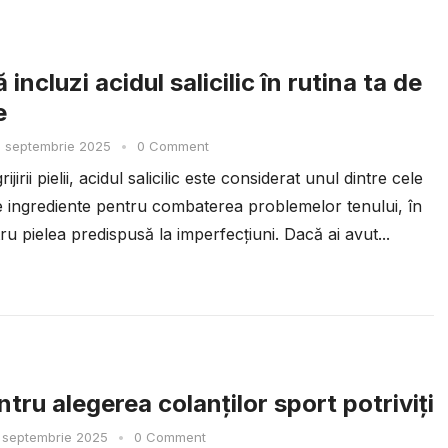
 incluzi acidul salicilic în rutina ta de
e
 septembrie 2025
•
0 Comment
ijirii pielii, acidul salicilic este considerat unul dintre cele
te ingrediente pentru combaterea problemelor tenului, în
ru pielea predispusă la imperfecțiuni. Dacă ai avut...
tru alegerea colanților sport potriviți
 septembrie 2025
•
0 Comment