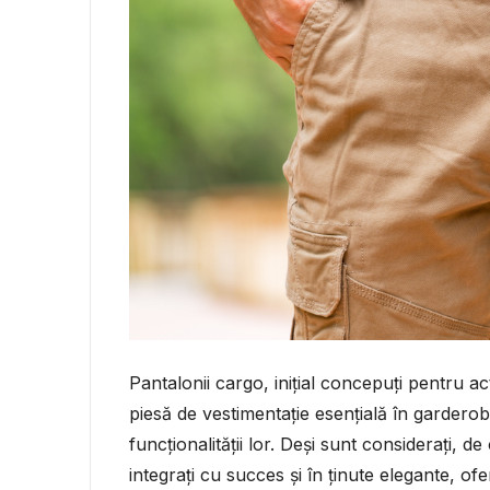
Pantalonii cargo, inițial concepuți pentru act
piesă de vestimentație esențială în garderoba
funcționalității lor. Deși sunt considerați, d
integrați cu succes și în ținute elegante, of