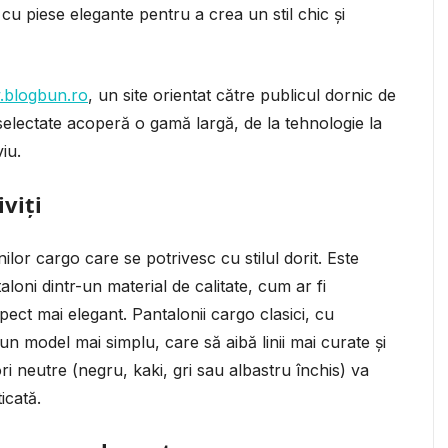
cu piese elegante pentru a crea un stil chic și
blogbun.ro
, un site orientat către publicul dornic de
selectate acoperă o gamă largă, de la tehnologie la
iu.
viți
lor cargo care se potrivesc cu stilul dorit. Este
loni dintr-un material de calitate, cum ar fi
ect mai elegant. Pantalonii cargo clasici, cu
 un model mai simplu, care să aibă linii mai curate și
ori neutre (negru, kaki, gri sau albastru închis) va
icată.