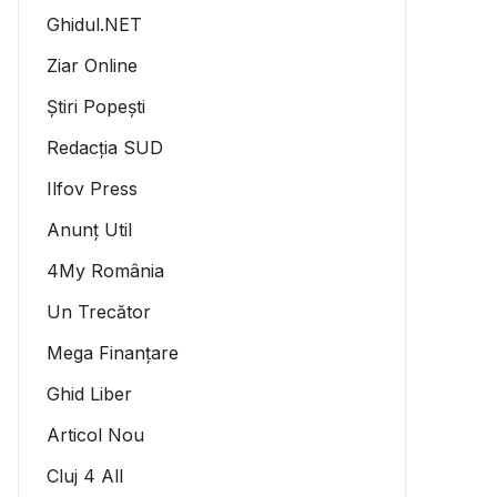
Ghidul.NET
Ziar Online
Știri Popești
Redacția SUD
Ilfov Press
Anunț Util
4My România
Un Trecător
Mega Finanțare
Ghid Liber
Articol Nou
Cluj 4 All