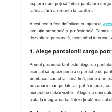
explora cum poți să îmbini pantalonii cargo 
rafinat, fără a renunța la confort.
Acest text a fost definitivat cu ajutorul
www.
evoluție personală și profesională. Temele 
dezvoltare personală, menținând interesul v
1.
Alege pantalonii cargo potri
Primul pas important este alegerea pantaloni
esențial să optezi pentru o pereche de panta
bumbacul sau chiar lână fină, pentru un asp
buzunare mari pe lateral, pot fi înlocuiți cu
mai puține detalii vizibile. Alegerea unei cul
ajuta la integrarea lor într-o ținută mai sofist