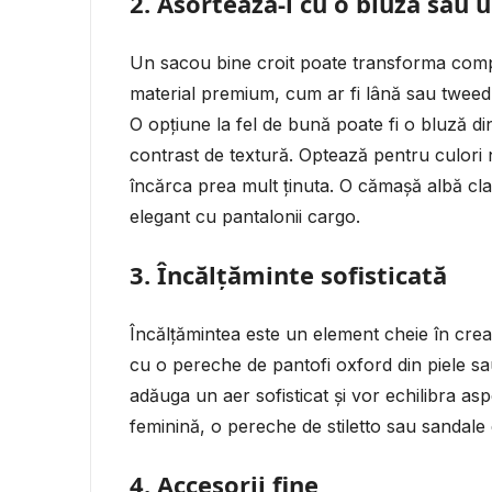
2.
Asortează-i cu o bluză sau 
Un sacou bine croit poate transforma comp
material premium, cum ar fi lână sau tweed
O opțiune la fel de bună poate fi o bluză 
contrast de textură. Optează pentru culor
încărca prea mult ținuta. O cămașă albă cl
elegant cu pantalonii cargo.
3.
Încălțăminte sofisticată
Încălțămintea este un element cheie în crea
cu o pereche de pantofi oxford din piele sa
adăuga un aer sofisticat și vor echilibra asp
feminină, o pereche de stiletto sau sandale
4.
Accesorii fine