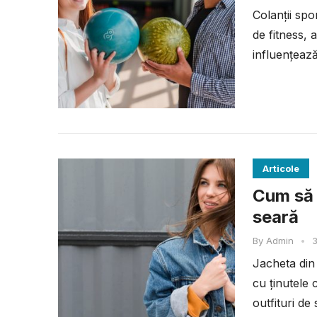
Colanții spo
de fitness, 
influențează
performanța
Articole
Cum să 
seară
By
Admin
•
3
Jacheta din 
cu ținutele 
outfituri de 