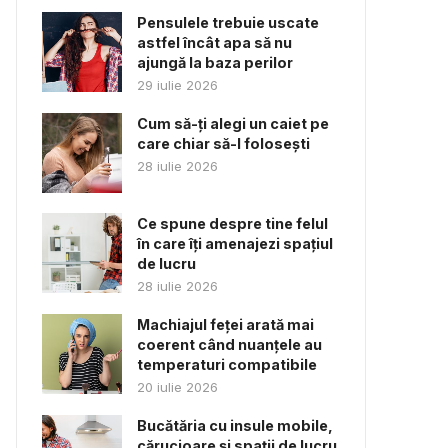
Pensulele trebuie uscate
astfel încât apa să nu
ajungă la baza perilor
29 iulie 2026
Cum să-ți alegi un caiet pe
care chiar să-l folosești
28 iulie 2026
Ce spune despre tine felul
în care îți amenajezi spațiul
de lucru
28 iulie 2026
Machiajul feței arată mai
coerent când nuanțele au
temperaturi compatibile
20 iulie 2026
Bucătăria cu insule mobile,
cărucioare și spații de lucru