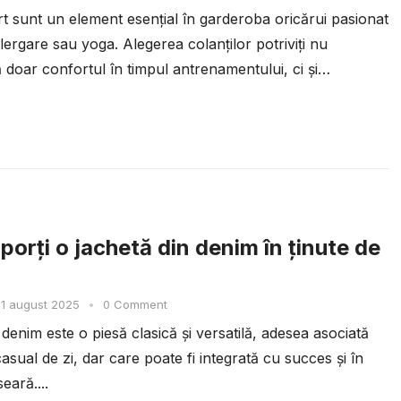
rt sunt un element esențial în garderoba oricărui pasionat
alergare sau yoga. Alegerea colanților potriviți nu
 doar confortul în timpul antrenamentului, ci și
...
porți o jachetă din denim în ținute de
1 august 2025
•
0 Comment
denim este o piesă clasică și versatilă, adesea asociată
casual de zi, dar care poate fi integrată cu succes și în
seară....