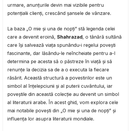
urmare, anunțurile devin mai vizibile pentru
potențialii clienți, crescând șansele de vânzare.
La baza „O mie și una de nopți” stă legenda celei
care a devenit eroină,
Shahrazad
, o tânără sultănă
care își salvează viața spunându-i regelui povești
fascinante, dar lăsându-le neîncheiate pentru a-l
determina pe acesta să o păstreze în viață și să
renunțe la decizia sa de a o executa la fiecare
răsărit. Această structură a povestirilor este un
simbol al înțelepciunii și al puterii cuvântului, iar
poveștile din această colecție au devenit un simbol
al literaturii arabe. În acest ghid, vom explora cele
mai notabile povești din „O mie și una de nopți” și
influența lor asupra literaturii mondiale.