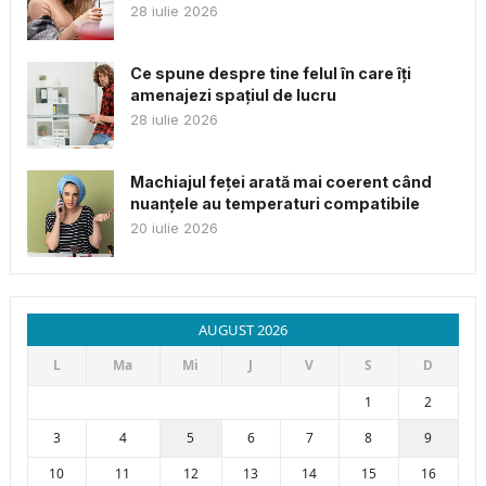
28 iulie 2026
Ce spune despre tine felul în care îți
amenajezi spațiul de lucru
28 iulie 2026
Machiajul feței arată mai coerent când
nuanțele au temperaturi compatibile
20 iulie 2026
AUGUST 2026
L
Ma
Mi
J
V
S
D
1
2
3
4
5
6
7
8
9
10
11
12
13
14
15
16