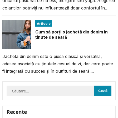
oricărui pasionat de fitness, alergare sau yoga. Alegerea
colanților potriviți nu influențează doar confortul în
timpul antrenamentului, ci și performanța...
Articole
Cum să porți o jachetă din denim în
ținute de seară
Jacheta din denim este o piesă clasică și versatilă,
adesea asociată cu ținutele casual de zi, dar care poate
fi integrată cu succes și în outfituri de seară....
Caută
după:
Recente