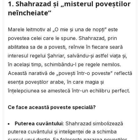
1.
Shahrazad și „misterul poveștilor
neîncheiate”
Marele leitmotiv al „O mie și una de nopți” este
povestea celei care le spune. Shahrazad, prin
abilitatea sa de a povesti, reînvie în fiecare seară
interesul regelui Șahriar, salvându-și astfel viața și,
în același timp, schimbându-l pe regele nemilos.
Această narativă de „povești într-o poveste” reflectă
esența poveștilor arabe, în care magia și
înțelepciunea se amestecă într-un echilibru perfect.
Ce face această poveste specială?
Puterea cuvântului
: Shahrazad simbolizează
puterea cuvântului și inteligenței de a schimba
cursul unui destin. Ea folosește nararea poveștilor