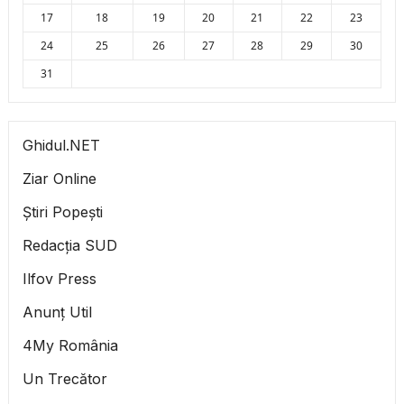
17
18
19
20
21
22
23
24
25
26
27
28
29
30
31
Ghidul.NET
Ziar Online
Știri Popești
Redacția SUD
Ilfov Press
Anunț Util
4My România
Un Trecător