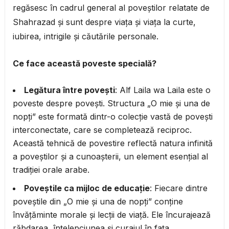
regăsesc în cadrul general al poveștilor relatate de
Shahrazad și sunt despre viața și viața la curte,
iubirea, intrigile și căutările personale.
Ce face această poveste specială?
Legătura între povești
: Alf Laila wa Laila este o
poveste despre povești. Structura „O mie și una de
nopți” este formată dintr-o colecție vastă de povești
interconectate, care se completează reciproc.
Această tehnică de povestire reflectă natura infinită
a poveștilor și a cunoașterii, un element esențial al
tradiției orale arabe.
Poveștile ca mijloc de educație
: Fiecare dintre
poveștile din „O mie și una de nopți” conține
învățăminte morale și lecții de viață. Ele încurajează
răbdarea, înțelepciunea și curajul în fața