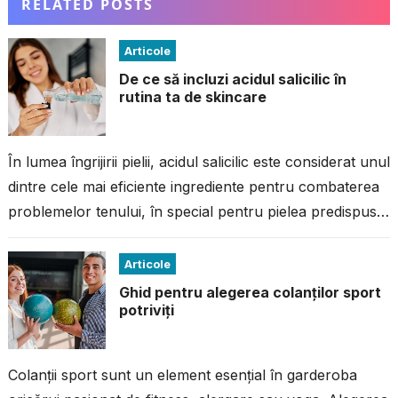
RELATED POSTS
Articole
De ce să incluzi acidul salicilic în
rutina ta de skincare
În lumea îngrijirii pielii, acidul salicilic este considerat unul
dintre cele mai eficiente ingrediente pentru combaterea
problemelor tenului, în special pentru pielea predispusă
la imperfecțiuni. Dacă ai avut...
Articole
Ghid pentru alegerea colanților sport
potriviți
Colanții sport sunt un element esențial în garderoba