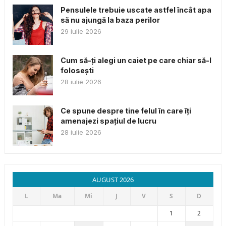
Pensulele trebuie uscate astfel încât apa
să nu ajungă la baza perilor
29 iulie 2026
Cum să-ți alegi un caiet pe care chiar să-l
folosești
28 iulie 2026
Ce spune despre tine felul în care îți
amenajezi spațiul de lucru
28 iulie 2026
AUGUST 2026
L
Ma
Mi
J
V
S
D
1
2