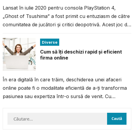
Lansat în iulie 2020 pentru consola PlayStation 4,
„Ghost of Tsushima” a fost primit cu entuziasm de către
comunitatea de jucători și critici deopotrivă. Acest joc de
acțiune...
Diverse
Cum să îți deschizi rapid și eficient
firma online
În era digitală în care trăim, deschiderea unei afaceri
online poate fi o modalitate eficientă de a-ți transforma
pasiunea sau expertiza într-o sursă de venit. Cu
resursele și...
Caută
după: